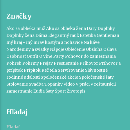
Značky
Ako sa oblieka muž
Ako sa oblieka žena
Dary
Doplnky
Doplnky žena
Dáma
Elegantný muž
Estetika
Gentleman
Iný kraj - iný mrav
kostým a nohavice
Na káve
Narodeniny a sviatky
Nápoje
Oblečenie
Obsluha
Oslava
Osobnosť
Outfit
O víne
Party
Pohovor do zamestnania
Pohreb
Pokrmy
Prejav
Prestieranie
Príhovor
Príhovor a
prípitok
Prípitok
Reč tela
Servírovanie
Slávnostné
rodinné udalosti
Spoločenské akcie
Spoločenské šaty
Stolovanie
Svadba
Topánky
Video
V práci
V reštaurácii
zamestnanie
Ľudia
Šaty
Šport
Životopis
Hľadaj
Hľadať: