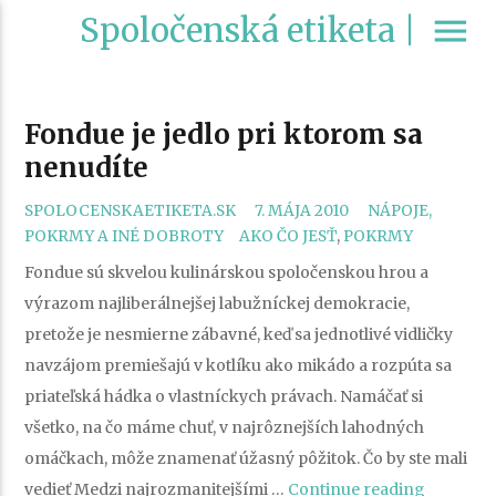
Spoločenská etiketa |
menu
Fondue je jedlo pri ktorom sa
nenudíte
CATEGORIES
SPOLOCENSKAETIKETA.SK
7. MÁJA 2010
NÁPOJE,
TAGS
POKRMY A INÉ DOBROTY
AKO ČO JESŤ
,
POKRMY
Fondue sú skvelou kulinárskou spoločenskou hrou a
výrazom najliberálnejšej labužníckej demokracie,
pretože je nesmierne zábavné, keď sa jednotlivé vidličky
navzájom premiešajú v kotlíku ako mikádo a rozpúta sa
priateľská hádka o vlastníckych právach. Namáčať si
všetko, na čo máme chuť, v najrôznejších lahodných
omáčkach, môže znamenať úžasný pôžitok. Čo by ste mali
„Fondue
vedieť Medzi najrozmanitejšími …
Continue reading