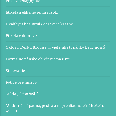
Etika v pedagogike
nej
Etiketa a etika nosenia rúšok.
vedieť“
Healthy is beautiful / Zdravé je krásne
Etiketa v doprave
Oxford, Derby, Brogue, … viete, aké topánky kedy nosiť?
Formálne pánske oblečenie na zimu
Stolovanie
Kytice pre mužov
Móda , alebo štýl ?
Moderná, nápadná, pestrá a neprehliadnuteľná košeľa.
Ale…..!