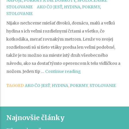
NÁPOJE, POKRMY A INÉ DOBROTY
,
SPOLOČENSKÉ
TAGS
STOLOVANIE
AKO ČO JESŤ
,
HYDINA
,
POKRMY
,
STOLOVANIE
Nijako nechceme miešať divokú, domácu, malú a veľkú
hydina s ich veľmi rozdielnymi črtami a všetko, čo
kotkodáka, merať rovnakým metrom. Lenže vo svojej
rozdielnosti sú si tieto vtáky predsa len veľmi podobné,
takže je tu možno na mieste istý druh všeobecného
návodu, ako sa dostať týmto operencom k telu vidličkou a
„Ako
nožom. Jeden tip …
Continue reading
jesť
TAGGED
AKO ČO JESŤ
,
HYDINA
,
POKRMY
,
STOLOVANIE
hydinu
a
čo
je
Najnovšie články
dobré
o