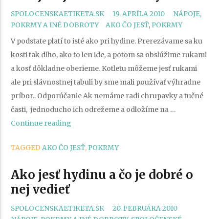
CATEGORIES
SPOLOCENSKAETIKETA.SK
19. APRÍLA 2010
NÁPOJE,
TAGS
POKRMY A INÉ DOBROTY
AKO ČO JESŤ
,
POKRMY
V podstate platí to isté ako pri hydine. Prerezávame sa ku
kosti tak dlho, ako to len ide, a potom sa obslúžime rukami
a kosť dôkladne oberieme. Kotletu môžeme jesť rukami
ale pri slávnostnej tabuli by sme mali používať výhradne
príbor.. Odporúčanie Ak nemáme radi chrupavky a tučné
časti, jednoducho ich odrežeme a odložíme na …
„Ako
Continue reading
jesť
TAGGED
AKO ČO JESŤ
,
POKRMY
jahňacie
kotlety“
Ako jesť hydinu a čo je dobré o
nej vedieť
CATEGOR
SPOLOCENSKAETIKETA.SK
20. FEBRUÁRA 2010