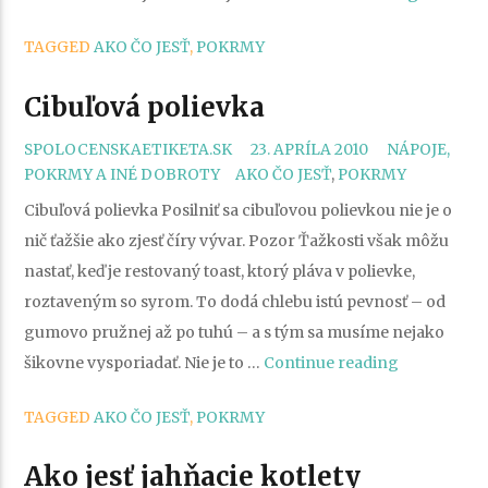
je
TAGGED
AKO ČO JESŤ
,
POKRMY
jedlo
pri
Cibuľová polievka
ktorom
sa
CATEGORIES
SPOLOCENSKAETIKETA.SK
23. APRÍLA 2010
NÁPOJE,
TAGS
nenudíte
POKRMY A INÉ DOBROTY
AKO ČO JESŤ
,
POKRMY
Cibuľová polievka Posilniť sa cibuľovou polievkou nie je o
nič ťažšie ako zjesť číry vývar. Pozor Ťažkosti však môžu
nastať, keď je restovaný toast, ktorý pláva v polievke,
roztaveným so syrom. To dodá chlebu istú pevnosť – od
gumovo pružnej až po tuhú – a s tým sa musíme nejako
„Cibuľová
šikovne vysporiadať. Nie je to …
Continue reading
polievka“
TAGGED
AKO ČO JESŤ
,
POKRMY
Ako jesť jahňacie kotlety