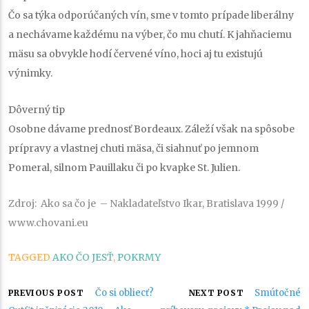
Čo sa týka odporúčaných vín, sme v tomto prípade liberálny
a nechávame každému na výber, čo mu chutí. K jahňaciemu
mäsu sa obvykle hodí červené víno, hoci aj tu existujú
výnimky.
Dôverný tip
Osobne dávame prednosť Bordeaux. Záleží však na spôsobe
prípravy a vlastnej chuti mäsa, či siahnuť po jemnom
Pomeral, silnom Pauillaku či po kvapke St. Julien.
Zdroj: Ako sa čo je – Nakladateľstvo Ikar, Bratislava 1999 /
www.chovani.eu
TAGGED
AKO ČO JESŤ
,
POKRMY
Navigácia
Čo si obliecť?
Smútočné
PREVIOUS POST
NEXT POST