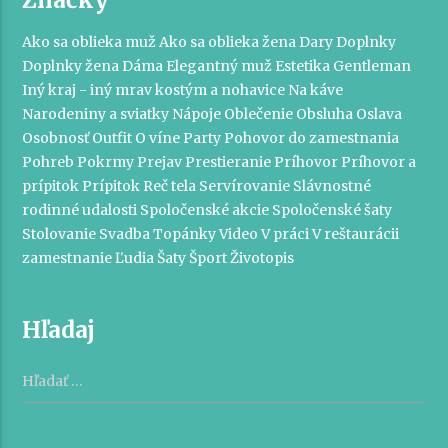
Ako sa oblieka muž
Ako sa oblieka žena
Dary
Doplnky
Doplnky žena
Dáma
Elegantný muž
Estetika
Gentleman
Iný kraj - iný mrav
kostým a nohavice
Na káve
Narodeniny a sviatky
Nápoje
Oblečenie
Obsluha
Oslava
Osobnosť
Outfit
O víne
Party
Pohovor do zamestnania
Pohreb
Pokrmy
Prejav
Prestieranie
Príhovor
Príhovor a
prípitok
Prípitok
Reč tela
Servírovanie
Slávnostné
rodinné udalosti
Spoločenské akcie
Spoločenské šaty
Stolovanie
Svadba
Topánky
Video
V práci
V reštaurácii
zamestnanie
Ľudia
Šaty
Šport
Životopis
Hľadaj
Hľadať: