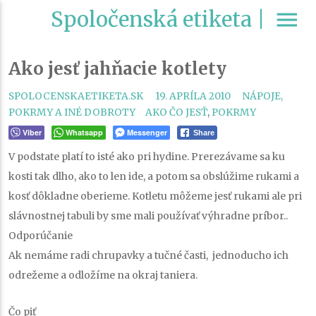
Spoločenská etiketa |
menu
Ako jesť jahňacie kotlety
CATEGORIES
SPOLOCENSKAETIKETA.SK
19. APRÍLA 2010
NÁPOJE,
TAGS
POKRMY A INÉ DOBROTY
AKO ČO JESŤ
,
POKRMY
Viber
Whatsapp
Messenger
Share
V podstate platí to isté ako pri hydine. Prerezávame sa ku
kosti tak dlho, ako to len ide, a potom sa obslúžime rukami a
kosť dôkladne oberieme. Kotletu môžeme jesť rukami ale pri
slávnostnej tabuli by sme mali používať výhradne príbor..
Odporúčanie
Ak nemáme radi chrupavky a tučné časti, jednoducho ich
odrežeme a odložíme na okraj taniera.
Čo piť