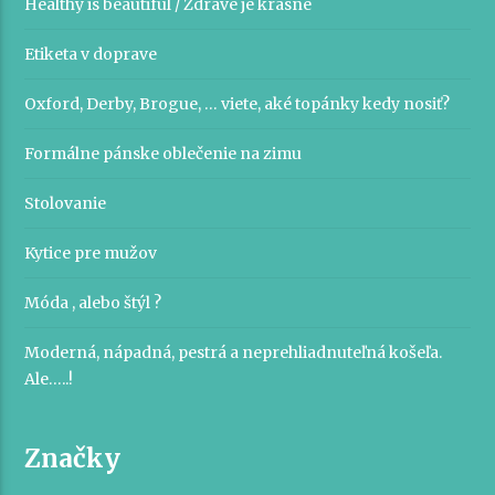
Healthy is beautiful / Zdravé je krásne
Etiketa v doprave
Oxford, Derby, Brogue, … viete, aké topánky kedy nosiť?
Formálne pánske oblečenie na zimu
Stolovanie
Kytice pre mužov
Móda , alebo štýl ?
Moderná, nápadná, pestrá a neprehliadnuteľná košeľa.
Ale…..!
Značky