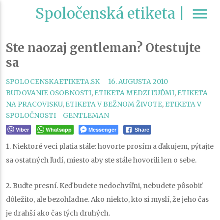
Spoločenská etiketa |
menu
Ste naozaj gentleman? Otestujte
sa
CATEGORIES
SPOLOCENSKAETIKETA.SK
16. AUGUSTA 2010
BUDOVANIE OSOBNOSTI
,
ETIKETA MEDZI ĽUĎMI
,
ETIKETA
NA PRACOVISKU
,
ETIKETA V BEŽNOM ŽIVOTE
,
ETIKETA V
TAGS
SPOLOČNOSTI
GENTLEMAN
Viber
Whatsapp
Messenger
Share
1. Niektoré veci platia stále: hovorte prosím a ďakujem, pýtajte
sa ostatných ľudí, miesto aby ste stále hovorili len o sebe.
2. Buďte presní. Keď budete nedochvíľni, nebudete pôsobiť
dôležito, ale bezohľadne. Ako niekto, kto si myslí, že jeho čas
je drahší ako čas tých druhých.