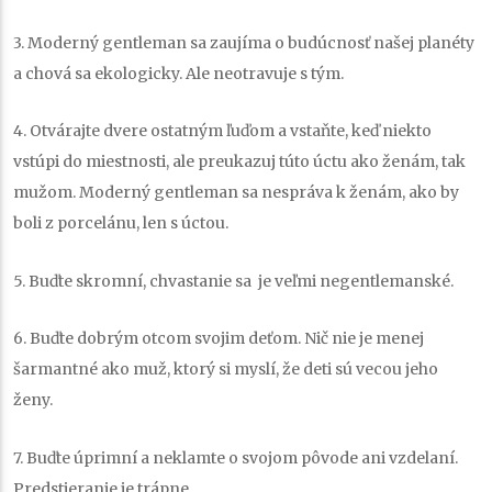
3. Moderný gentleman sa zaujíma o budúcnosť našej planéty
a chová sa ekologicky. Ale neotravuje s tým.
4. Otvárajte dvere ostatným ľuďom a vstaňte, keď niekto
vstúpi do miestnosti, ale preukazuj túto úctu ako ženám, tak
mužom. Moderný gentleman sa nespráva k ženám, ako by
boli z porcelánu, len s úctou.
5. Buďte skromní, chvastanie sa je veľmi negentlemanské.
6. Buďte dobrým otcom svojim deťom. Nič nie je menej
šarmantné ako muž, ktorý si myslí, že deti sú vecou jeho
ženy.
7. Buďte úprimní a neklamte o svojom pôvode ani vzdelaní.
Predstieranie je trápne.