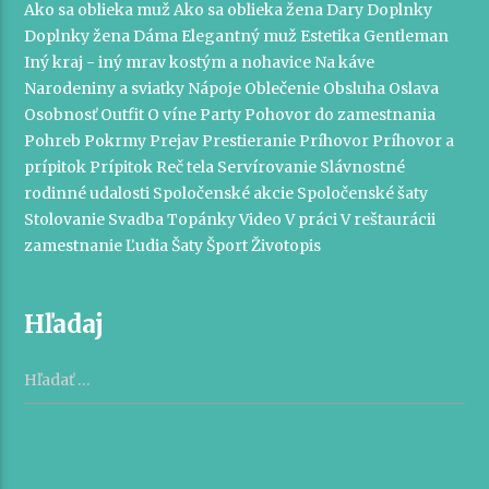
Ako sa oblieka muž
Ako sa oblieka žena
Dary
Doplnky
Doplnky žena
Dáma
Elegantný muž
Estetika
Gentleman
Iný kraj - iný mrav
kostým a nohavice
Na káve
Narodeniny a sviatky
Nápoje
Oblečenie
Obsluha
Oslava
Osobnosť
Outfit
O víne
Party
Pohovor do zamestnania
Pohreb
Pokrmy
Prejav
Prestieranie
Príhovor
Príhovor a
prípitok
Prípitok
Reč tela
Servírovanie
Slávnostné
rodinné udalosti
Spoločenské akcie
Spoločenské šaty
Stolovanie
Svadba
Topánky
Video
V práci
V reštaurácii
zamestnanie
Ľudia
Šaty
Šport
Životopis
Hľadaj
Hľadať: