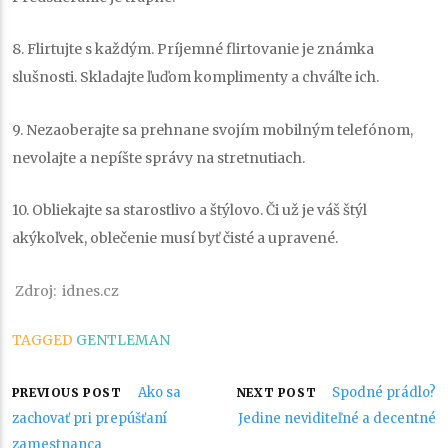
8. Flirtujte s každým. Príjemné flirtovanie je známka
slušnosti. Skladajte ľuďom komplimenty a chváľte ich.
9. Nezaoberajte sa prehnane svojím mobilným telefónom,
nevolajte a nepíšte správy na stretnutiach.
10. Obliekajte sa starostlivo a štýlovo. Či už je váš štýl
akýkoľvek, oblečenie musí byť čisté a upravené.
Zdroj: idnes.cz
TAGGED
GENTLEMAN
Navigácia
Ako sa
Spodné prádlo?
PREVIOUS POST
NEXT POST
zachovať pri prepúšťaní
Jedine neviditeľné a decentné
zamestnanca