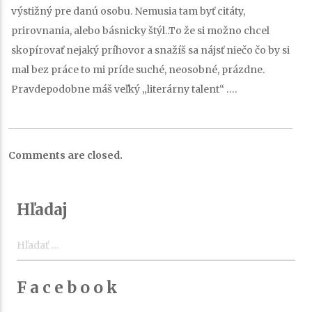
výstižný pre danú osobu. Nemusia tam byť citáty,
prirovnania, alebo básnicky štýl..To že si možno chcel
skopírovať nejaký príhovor a snažíš sa nájsť niečo čo by si
mal bez práce to mi príde suché, neosobné, prázdne.
Pravdepodobne máš veľký „literárny talent“ ….
Comments are closed.
Hľadaj
Hľadať:
F a c e b o o k