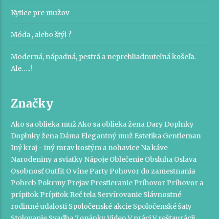
Kytice pre mužov
Móda , alebo štýl ?
Moderná, nápadná, pestrá a neprehliadnuteľná košeľa.
Ale…..!
Značky
Ako sa oblieka muž
Ako sa oblieka žena
Dary
Doplnky
Doplnky žena
Dáma
Elegantný muž
Estetika
Gentleman
Iný kraj - iný mrav
kostým a nohavice
Na káve
Narodeniny a sviatky
Nápoje
Oblečenie
Obsluha
Oslava
Osobnosť
Outfit
O víne
Party
Pohovor do zamestnania
Pohreb
Pokrmy
Prejav
Prestieranie
Príhovor
Príhovor a
prípitok
Prípitok
Reč tela
Servírovanie
Slávnostné
rodinné udalosti
Spoločenské akcie
Spoločenské šaty
Stolovanie
Svadba
Topánky
Video
V práci
V reštaurácii