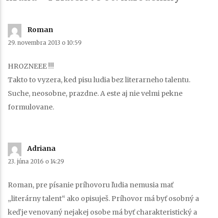
Roman
píše:
29. novembra 2013 o 10:59
HROZNEEE !!!
Takto to vyzera, ked pisu ludia bez literarneho talentu.
Suche, neosobne, prazdne. A este aj nie velmi pekne
formulovane.
Adriana
píše:
23. júna 2016 o 14:29
Roman, pre písanie príhovoru ľudia nemusia mať
„literárny talent“ ako opisuješ. Príhovor má byť osobný a
keď je venovaný nejakej osobe má byť charakteristický a