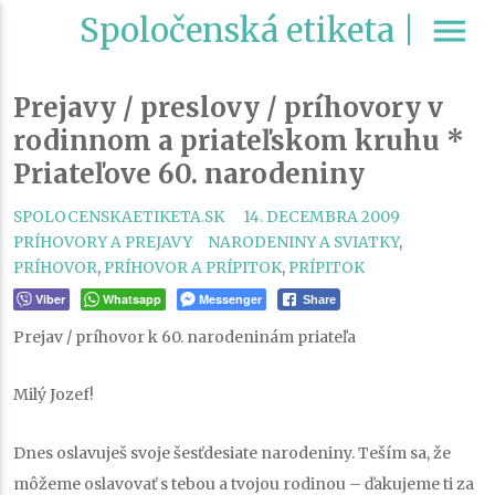
Spoločenská etiketa |
menu
Prejavy / preslovy / príhovory v
rodinnom a priateľskom kruhu *
Priateľove 60. narodeniny
CATEGORI
SPOLOCENSKAETIKETA.SK
14. DECEMBRA 2009
TAGS
PRÍHOVORY A PREJAVY
NARODENINY A SVIATKY
,
PRÍHOVOR
,
PRÍHOVOR A PRÍPITOK
,
PRÍPITOK
Viber
Whatsapp
Messenger
Share
Prejav / príhovor k 60. narodeninám priateľa
Milý Jozef!
Dnes oslavuješ svoje šesťdesiate narodeniny. Teším sa, že
môžeme oslavovať s tebou a tvojou rodinou – ďakujeme ti za