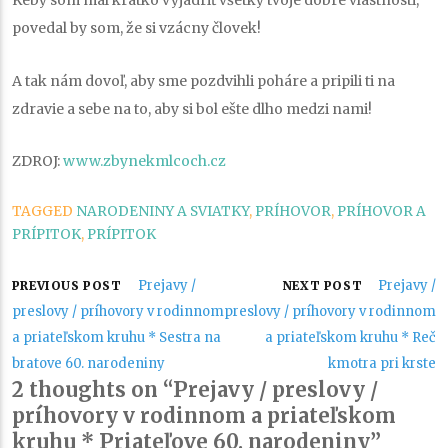
Keby som mal krátko vyjadriť všetky tvoje dobré vlastnosti,
povedal by som, že si vzácny človek!
A tak nám dovoľ, aby sme pozdvihli poháre a pripili ti na
zdravie a sebe na to, aby si bol ešte dlho medzi nami!
ZDROJ:
www.zbynekmlcoch.cz
TAGGED
NARODENINY A SVIATKY
,
PRÍHOVOR
,
PRÍHOVOR A
PRÍPITOK
,
PRÍPITOK
Navigácia
Prejavy /
Prejavy /
PREVIOUS POST
NEXT POST
preslovy / príhovory v rodinnom
preslovy / príhovory v rodinnom
v
a priateľskom kruhu * Sestra na
a priateľskom kruhu * Reč
bratove 60. narodeniny
kmotra pri krste
článku
2 thoughts on “Prejavy / preslovy /
príhovory v rodinnom a priateľskom
kruhu * Priateľove 60. narodeniny”