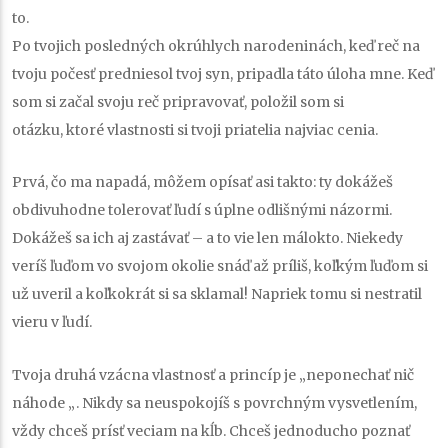
to.
Po tvojich posledných okrúhlych narodeninách, keď reč na
tvoju počesť predniesol tvoj syn, pripadla táto úloha mne. Keď
som si začal svoju reč pripravovať, položil som si
otázku, ktoré vlastnosti si tvoji priatelia najviac cenia.
Prvá, čo ma napadá, môžem opísať asi takto: ty dokážeš
obdivuhodne tolerovať ľudí s úplne odlišnými názormi.
Dokážeš sa ich aj zastávať – a to vie len málokto. Niekedy
veríš ľuďom vo svojom okolie snáď až príliš, koľkým ľuďom si
už uveril a koľkokrát si sa sklamal! Napriek tomu si nestratil
vieru v ľudí.
Tvoja druhá vzácna vlastnosť a princíp je „neponechať nič
náhode „. Nikdy sa neuspokojíš s povrchným vysvetlením,
vždy chceš prísť veciam na kĺb. Chceš jednoducho poznať