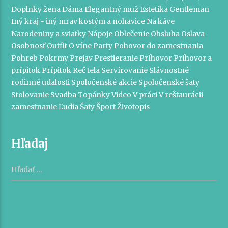
Doplnky žena
Dáma
Elegantný muž
Estetika
Gentleman
Iný kraj - iný mrav
kostým a nohavice
Na káve
Narodeniny a sviatky
Nápoje
Oblečenie
Obsluha
Oslava
Osobnosť
Outfit
O víne
Party
Pohovor do zamestnania
Pohreb
Pokrmy
Prejav
Prestieranie
Príhovor
Príhovor a
prípitok
Prípitok
Reč tela
Servírovanie
Slávnostné
rodinné udalosti
Spoločenské akcie
Spoločenské šaty
Stolovanie
Svadba
Topánky
Video
V práci
V reštaurácii
zamestnanie
Ľudia
Šaty
Šport
Životopis
Hľadaj
Hľadať: