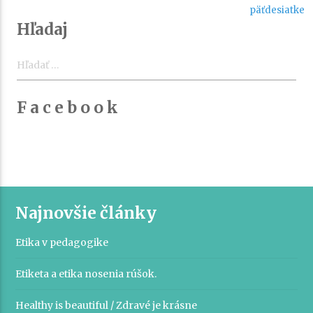
článku
päťdesiatke
Hľadaj
Hľadať:
F a c e b o o k
Najnovšie články
Etika v pedagogike
Etiketa a etika nosenia rúšok.
Healthy is beautiful / Zdravé je krásne