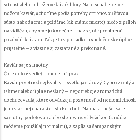
si toast alebo odrežeme kúsok bliny. Na to si naberieme
nožom kaviár, ochutíme podľa potreby citrónovou šťavou,
sústo nabodneme a pridáme (ak máme miesto) niečo z príloh
na vidličku, aby sme ju konečne – pozor, nie preplnenú –
pozdvihli k ústam. Tak je to v poriadku a spoločensky úplne
prijateľné – a vlastne aj zastarané a prekonané.
Kaviár sa je samotný
Čo je dobré vedieť – moderná prax
Kaviár prvotriednej kvality – svetlo jantárový, Cypru zrnitý a
takmer alebo úplne neslaný – nepotrebuje aromatická
dochucovadlá, ktoré odvádzajú pozornosť od nemeniteľnosli
jeho vlastnej charakteristickej chuti. Naopak, radšej sa je
samotný, perleťovou alebo slonovinová lyžičkou (z núdze
môžeme použiť aj normálnu), a zapíja sa šampanským.