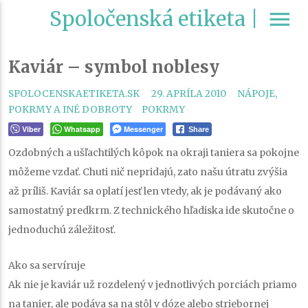
Spoločenská etiketa |
menu
Kaviár – symbol noblesy
CATEGORIES
SPOLOCENSKAETIKETA.SK
29. APRÍLA 2010
NÁPOJE,
TAGS
POKRMY A INÉ DOBROTY
POKRMY
Viber
Whatsapp
Messenger
Share
Ozdobných a ušľachtilých kôpok na okraji taniera sa pokojne
môžeme vzdať. Chuti nič nepridajú, zato našu útratu zvýšia
až príliš. Kaviár sa oplatí jesť len vtedy, ak je podávaný ako
samostatný predkrm. Z technického hľadiska ide skutočne o
jednoduchú záležitosť.
Ako sa servíruje
Ak nie je kaviár už rozdelený v jednotlivých porciách priamo
na tanier, ale podáva sa na stôl v dóze alebo striebornej