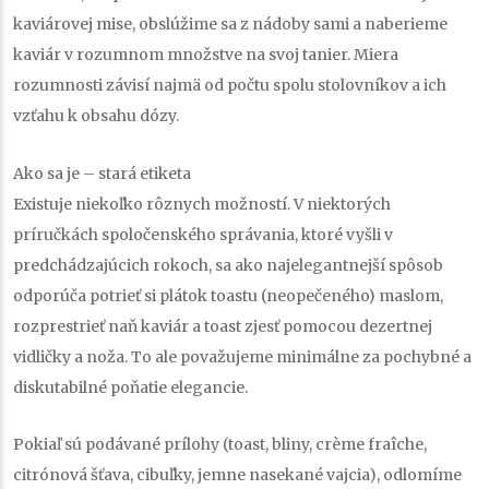
kaviárovej mise, obslúžime sa z nádoby sami a naberieme
kaviár v rozumnom množstve na svoj tanier. Miera
rozumnosti závisí najmä od počtu spolu stolovníkov a ich
vzťahu k obsahu dózy.
Ako sa je – stará etiketa
Existuje niekoľko rôznych možností. V niektorých
príručkách spoločenského správania, ktoré vyšli v
predchádzajúcich rokoch, sa ako najelegantnejší spôsob
odporúča potrieť si plátok toastu (neopečeného) maslom,
rozprestrieť naň kaviár a toast zjesť pomocou dezertnej
vidličky a noža. To ale považujeme minimálne za pochybné a
diskutabilné poňatie elegancie.
Pokiaľ sú podávané prílohy (toast, bliny, crème fraîche,
citrónová šťava, cibuľky, jemne nasekané vajcia), odlomíme