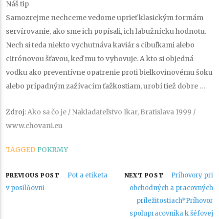
Náš tip
Samozrejme nechceme vedome uprieť klasickým formám
servírovanie, ako sme ich popísali, ich labužnícku hodnotu.
Nech si teda niekto vychutnáva kaviár s cibuľkami alebo
citrónovou šťavou, keď mu to vyhovuje. A kto si objedná
vodku ako preventívne opatrenie proti bielkovinovému šoku
alebo prípadným zažívacím ťažkostiam, urobí tiež dobre …
Zdroj:
Ako sa čo je / Nakladateľstvo Ikar, Bratislava 1999 /
www.chovani.eu
TAGGED
POKRMY
Navigácia
Pot a etiketa
Príhovory pri
PREVIOUS POST
NEXT POST
v posilňovni
obchodných a pracovných
v
príležitostiach*Príhovor
spolupracovníka k šéfovej