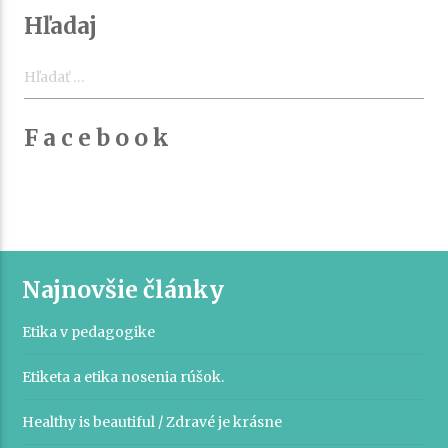
článku
Hľadaj
Hľadať:
F a c e b o o k
Najnovšie články
Etika v pedagogike
Etiketa a etika nosenia rúšok.
Healthy is beautiful / Zdravé je krásne