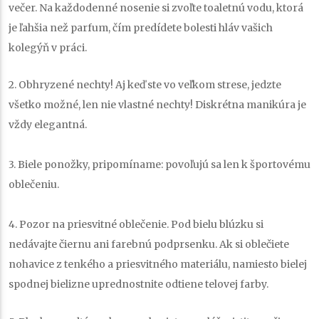
večer. Na každodenné nosenie si zvoľte toaletnú vodu, ktorá
je ľahšia než parfum, čím predídete bolesti hláv vašich
kolegýň v práci.
2. Obhryzené nechty!
Aj keď ste vo veľkom strese, jedzte
všetko možné, len nie vlastné nechty! Diskrétna manikúra je
vždy elegantná.
3. Biele ponožky,
pripomíname: povoľujú sa len k športovému
oblečeniu.
4. Pozor na priesvitné oblečenie.
Pod bielu blúzku si
nedávajte čiernu ani farebnú podprsenku. Ak si oblečiete
nohavice z tenkého a priesvitného materiálu, namiesto bielej
spodnej bielizne uprednostnite odtiene telovej farby.