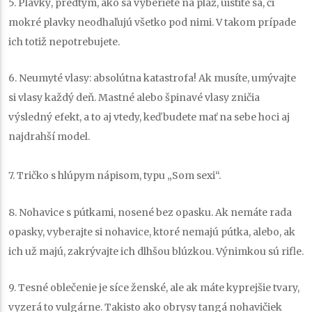
5. Plavky
, predtým, ako sa vyberiete na pláž, uistite sa, či
mokré plavky neodhaľujú všetko pod nimi. V takom prípade
ich totiž nepotrebujete.
6. Neumyté vlasy:
absolútna katastrofa! Ak musíte, umývajte
si vlasy každý deň. Mastné alebo špinavé vlasy zničia
výsledný efekt, a to aj vtedy, keď budete mať na sebe hoci aj
najdrahší model.
7. Tričko s hlúpym nápisom
, typu „Som sexi“.
8. Nohavice s pútkami, nosené bez opasku.
Ak nemáte rada
opasky, vyberajte si nohavice, ktoré nemajú pútka, alebo, ak
ich už majú, zakrývajte ich dlhšou blúzkou. Výnimkou sú rifle.
9. Tesné oblečenie
je síce ženské, ale ak máte kyprejšie tvary,
vyzerá to vulgárne. Takisto ako obrysy tangá nohavičiek