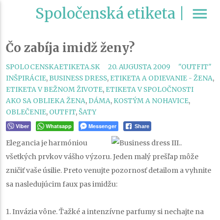
Spoločenská etiketa |
menu
Čo zabíja imidž ženy?
CATEGORIE
SPOLOCENSKAETIKETA.SK
20. AUGUSTA 2009
"OUTFIT"
INŠPIRÁCIE
,
BUSINESS DRESS
,
ETIKETA A ODIEVANIE - ŽENA
,
TAGS
ETIKETA V BEŽNOM ŽIVOTE
,
ETIKETA V SPOLOČNOSTI
AKO SA OBLIEKA ŽENA
,
DÁMA
,
KOSTÝM A NOHAVICE
,
OBLEČENIE
,
OUTFIT
,
ŠATY
Viber
Whatsapp
Messenger
Share
Elegancia je harmóniou
všetkých prvkov vášho výzoru. Jeden malý prešľap môže
zničiť vaše úsilie. Preto venujte pozornosť detailom a vyhnite
sa nasledujúcim faux pas imidžu:
1. Invázia vône.
Ťažké a intenzívne parfumy si nechajte na