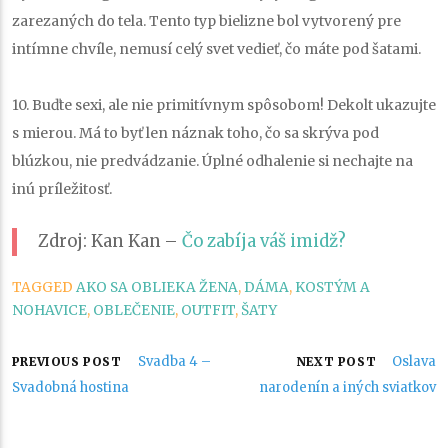
zarezaných do tela. Tento typ bielizne bol vytvorený pre
intímne chvíle, nemusí celý svet vedieť, čo máte pod šatami.
10. Buďte sexi, ale nie primitívnym spôsobom!
Dekolt ukazujte
s mierou. Má to byť len náznak toho, čo sa skrýva pod
blúzkou, nie predvádzanie. Úplné odhalenie si nechajte na
inú príležitosť.
Zdroj: Kan Kan –
Čo zabíja váš imidž?
TAGGED
AKO SA OBLIEKA ŽENA
,
DÁMA
,
KOSTÝM A
NOHAVICE
,
OBLEČENIE
,
OUTFIT
,
ŠATY
Navigácia
Svadba 4 –
Oslava
PREVIOUS POST
NEXT POST
Svadobná hostina
narodenín a iných sviatkov
v