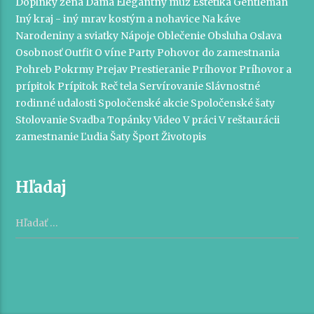
Doplnky žena
Dáma
Elegantný muž
Estetika
Gentleman
Iný kraj - iný mrav
kostým a nohavice
Na káve
Narodeniny a sviatky
Nápoje
Oblečenie
Obsluha
Oslava
Osobnosť
Outfit
O víne
Party
Pohovor do zamestnania
Pohreb
Pokrmy
Prejav
Prestieranie
Príhovor
Príhovor a
prípitok
Prípitok
Reč tela
Servírovanie
Slávnostné
rodinné udalosti
Spoločenské akcie
Spoločenské šaty
Stolovanie
Svadba
Topánky
Video
V práci
V reštaurácii
zamestnanie
Ľudia
Šaty
Šport
Životopis
Hľadaj
Hľadať: