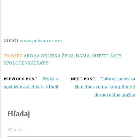
ZDROJ:
www.polyvore.com
TAGGED
AKO SA OBLIEKA ŽENA
,
DÁMA
,
OUTFIT
,
ŠATY
,
SPOLOČENSKÉ ŠATY
Navigácia
Zvyky a
Takmer polovica
PREVIOUS POST
NEXT POST
spoločenská etiketa v Indii
žien dnes vníma kompliment
v
ako sexuálnu urážku
článku
Hľadaj
Hľadať: