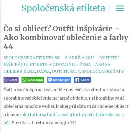
Spoločenská etiketa |
menu
Čo si obliecť? Outfit inšpirácie –
Ako kombinovať oblečenie a farby
44
CATEGORIES
SPOLOCENSKAETIKETA.SK
2. APRÍLA 2012
"OUTFIT"
TAGS
INŠPIRÁCIE
,
ETIKETA A ODIEVANIE - ŽENA
AKO SA
OBLIEKA ŽENA
,
DÁMA
,
OUTFIT
,
ŠATY
,
SPOLOČENSKÉ ŠATY
Viber
Whatsapp
Messenger
Share
Ďalšia časť inšpirácii vás môže naviesť, ako vhodne vybrať a
skombinovať oblečenie na jarné obdobie. Pri kombinovaní
oblečenia musíme vedieť, k akej príležitosti sa chceme obliecť
a hlavne
aká farba sa hodí k našej farbe pleti, farbe vlasov a
očí
. Pozrite si farebnú typológiu
TU
.