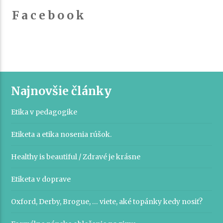
F a c e b o o k
Najnovšie články
Etika v pedagogike
Etiketa a etika nosenia rúšok.
Healthy is beautiful / Zdravé je krásne
Etiketa v doprave
Oxford, Derby, Brogue, … viete, aké topánky kedy nosiť?