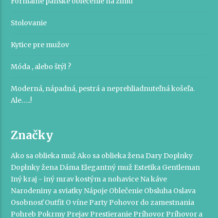
Formálne pánske oblečenie na zimu
Stolovanie
Kytice pre mužov
Móda , alebo štýl ?
Moderná, nápadná, pestrá a neprehliadnuteľná košeľa.
Ale…..!
Značky
Ako sa oblieka muž
Ako sa oblieka žena
Dary
Doplnky
Doplnky žena
Dáma
Elegantný muž
Estetika
Gentleman
Iný kraj - iný mrav
kostým a nohavice
Na káve
Narodeniny a sviatky
Nápoje
Oblečenie
Obsluha
Oslava
Osobnosť
Outfit
O víne
Party
Pohovor do zamestnania
Pohreb
Pokrmy
Prejav
Prestieranie
Príhovor
Príhovor a