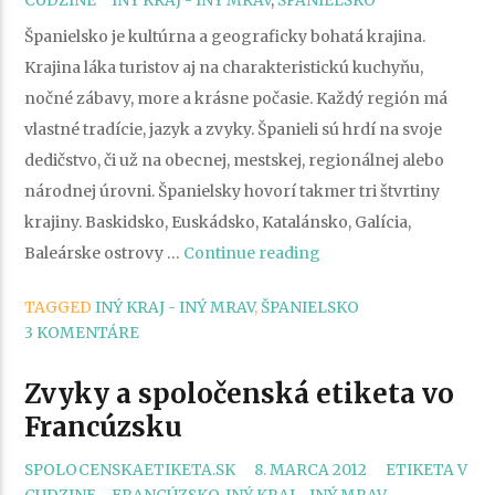
CUDZINE
INÝ KRAJ - INÝ MRAV
,
ŠPANIELSKO
Španielsko je kultúrna a geograficky bohatá krajina.
Krajina láka turistov aj na charakteristickú kuchyňu,
nočné zábavy, more a krásne počasie. Každý región má
vlastné tradície, jazyk a zvyky. Španieli sú hrdí na svoje
dedičstvo, či už na obecnej, mestskej, regionálnej alebo
národnej úrovni. Španielsky hovorí takmer tri štvrtiny
krajiny. Baskidsko, Euskádsko, Katalánsko, Galícia,
„Zvyky
Baleárske ostrovy …
Continue reading
a
TAGGED
INÝ KRAJ - INÝ MRAV
,
ŠPANIELSKO
spoločenská
3 KOMENTÁRE
etiketa
v
Zvyky a spoločenská etiketa vo
Španielsku“
Francúzsku
CATEGORIES
SPOLOCENSKAETIKETA.SK
8. MARCA 2012
ETIKETA V
TAGS