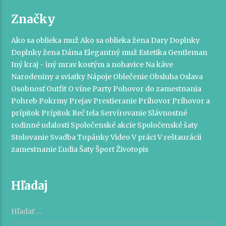
Značky
Ako sa oblieka muž
Ako sa oblieka žena
Dary
Doplnky
Doplnky žena
Dáma
Elegantný muž
Estetika
Gentleman
Iný kraj - iný mrav
kostým a nohavice
Na káve
Narodeniny a sviatky
Nápoje
Oblečenie
Obsluha
Oslava
Osobnosť
Outfit
O víne
Party
Pohovor do zamestnania
Pohreb
Pokrmy
Prejav
Prestieranie
Príhovor
Príhovor a
prípitok
Prípitok
Reč tela
Servírovanie
Slávnostné
rodinné udalosti
Spoločenské akcie
Spoločenské šaty
Stolovanie
Svadba
Topánky
Video
V práci
V reštaurácii
zamestnanie
Ľudia
Šaty
Šport
Životopis
Hľadaj
Hľadať: