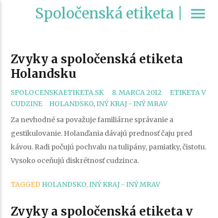
Spoločenská etiketa |
menu
Zvyky a spoločenská etiketa
Holandsku
CATEGORIES
SPOLOCENSKAETIKETA.SK
8. MARCA 2012
ETIKETA V
TAGS
CUDZINE
HOLANDSKO
,
INÝ KRAJ - INÝ MRAV
Za nevhodné sa považuje familiárne správanie a
gestikulovanie. Holanďania dávajú prednosť čaju pred
kávou. Radi počujú pochvalu na tulipány, pamiatky, čistotu.
Vysoko oceňujú diskrétnosť cudzinca.
TAGGED
HOLANDSKO
,
INÝ KRAJ - INÝ MRAV
Zvyky a spoločenská etiketa v