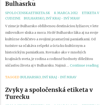
Bulhasrku
CATEGORIES
SPOLOCENSKAETIKETA.SK
8. MARCA 2012
ETIKETA V
TAGS
CUDZINE
BULHARSKO
,
INÝ KRAJ - INÝ MRAV
V zime je Bulharsko obľúbenou destináciou lyžiarov, v lete
milovníkov slnka a mora. Hrdé Bulharsko láka aj na svoje
kultúrne dedičstvo a svojimi prastarými pamiatkami. Od
turistov sa očakáva rešpekt a úcta ku kultúrnym a
historickým pamiatkam. Rovnako ako v mnohých
krajinách sveta, je rodina a rodinné hodnoty dôležitou
„Zv
súčasťou života aj v Bulharsku. Najmä …
Continue reading
a
TAGGED
BULHARSKO
,
INÝ KRAJ - INÝ MRAV
spo
eti
Zvyky a spoločenská etiketa v
v
Turecku
Bul