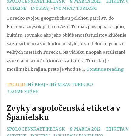
CATEGORIES
SPOLOCENSKAETIKETA.SK
8. MARCA 2012
ETIKETA V
TAGS
CUDZINE
INÝ KRAJ - INÝ MRAV
,
TURECKO
Turecko svojou geografickou polohou patrí 3% do
Európy a zvyšok patrí do Ázie. To má vplyv aj na krajinu,
kultúru, rovnako ako jeho obľúbenosť u turistov. Zlúčenie
sa západného a východného štýlu, je viditeľné najviac vo
veľkých mestách Turecka. Na vidieku naopak ostali staré
zvyku a nekonečná konzervatívnosť. Turecko je
„Zvy
moslimská krajina, preto je vhodné …
Continue reading
a
TAGGED
INÝ KRAJ - INÝ MRAV
,
TURECKO
spolo
3 KOMENTÁRE
etiket
v
Zvyky a spoločenská etiketa v
Ture
Španielsku
CATEGORIES
SPOLOCENSKAETIKETA.SK
8. MARCA 2012
ETIKETA V
TAGS