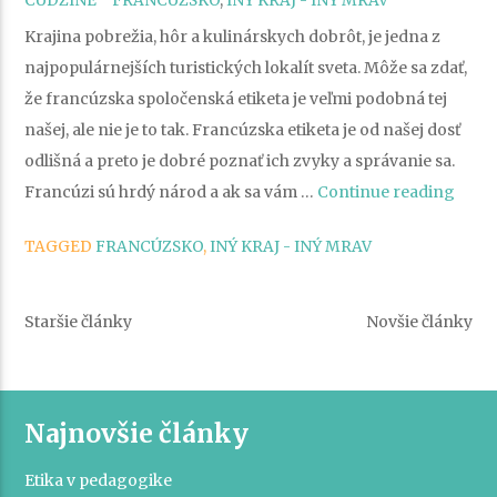
CUDZINE
FRANCÚZSKO
,
INÝ KRAJ - INÝ MRAV
Krajina pobrežia, hôr a kulinárskych dobrôt, je jedna z
najpopulárnejších turistických lokalít sveta. Môže sa zdať,
že francúzska spoločenská etiketa je veľmi podobná tej
našej, ale nie je to tak. Francúzska etiketa je od našej dosť
odlišná a preto je dobré poznať ich zvyky a správanie sa.
„Zvy
Francúzi sú hrdý národ a ak sa vám …
Continue reading
a
TAGGED
FRANCÚZSKO
,
INÝ KRAJ - INÝ MRAV
spol
etike
Navigácia
vo
Staršie články
Novšie články
Fran
v
článkoch
Najnovšie články
Etika v pedagogike