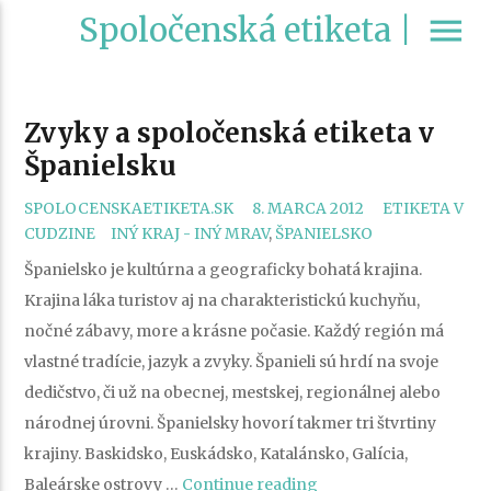
Spoločenská etiketa |
menu
Zvyky a spoločenská etiketa v
Španielsku
CATEGORIES
SPOLOCENSKAETIKETA.SK
8. MARCA 2012
ETIKETA V
TAGS
CUDZINE
INÝ KRAJ - INÝ MRAV
,
ŠPANIELSKO
Španielsko je kultúrna a geograficky bohatá krajina.
Krajina láka turistov aj na charakteristickú kuchyňu,
nočné zábavy, more a krásne počasie. Každý región má
vlastné tradície, jazyk a zvyky. Španieli sú hrdí na svoje
dedičstvo, či už na obecnej, mestskej, regionálnej alebo
národnej úrovni. Španielsky hovorí takmer tri štvrtiny
krajiny. Baskidsko, Euskádsko, Katalánsko, Galícia,
„Zvyky
Baleárske ostrovy …
Continue reading