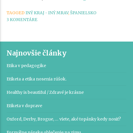
a
TAGGED
INÝ KRAJ - INÝ MRAV
,
ŠPANIELSKO
spoločenská
3 KOMENTÁRE
etiketa
v
Španielsku“
Najnovšie články
Etika v pedagogike
Etiketa a etika nosenia rúšok.
Healthy is beautiful / Zdravé je krásne
Etiketa v doprave
Oxford, Derby, Brogue, … viete, aké topánky kedy nosiť?
Formálne pánske oblečenie na zimu