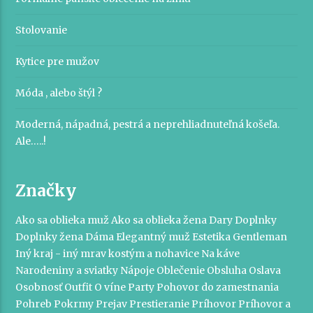
Stolovanie
Kytice pre mužov
Móda , alebo štýl ?
Moderná, nápadná, pestrá a neprehliadnuteľná košeľa.
Ale…..!
Značky
Ako sa oblieka muž
Ako sa oblieka žena
Dary
Doplnky
Doplnky žena
Dáma
Elegantný muž
Estetika
Gentleman
Iný kraj - iný mrav
kostým a nohavice
Na káve
Narodeniny a sviatky
Nápoje
Oblečenie
Obsluha
Oslava
Osobnosť
Outfit
O víne
Party
Pohovor do zamestnania
Pohreb
Pokrmy
Prejav
Prestieranie
Príhovor
Príhovor a