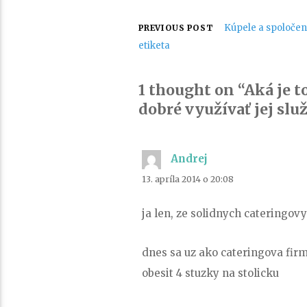
Navigácia
Kúpele a spoloče
PREVIOUS POST
etiketa
v
1 thought on “Aká je t
článku
dobré využívať jej slu
Andrej
píše:
13. apríla 2014 o 20:08
ja len, ze solidnych cateringov
dnes sa uz ako cateringova firm
obesit 4 stuzky na stolicku