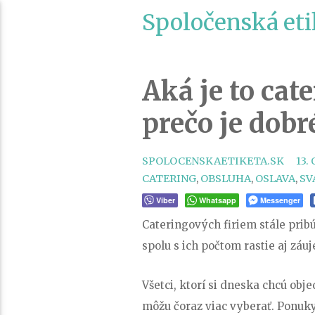
Spoločenská eti
Aká je to cat
prečo je dobr
SPOLOCENSKAETIKETA.SK
13.
CATERING
,
OBSLUHA
,
OSLAVA
,
SV
Viber
Whatsapp
Messenger
Cateringových firiem stále prib
spolu s ich počtom rastie aj záu
Všetci, ktorí si dneska chcú obj
môžu čoraz viac vyberať. Ponuk