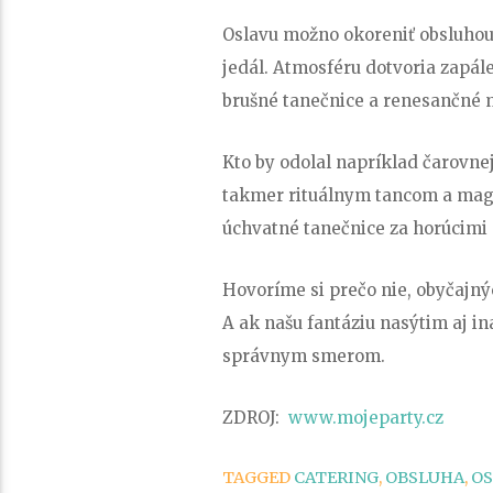
Oslavu možno okoreniť obsluhou
jedál. Atmosféru dotvoria zapále
brušné tanečnice a renesančné 
Kto by odolal napríklad čarovne
takmer rituálnym tancom a mag
úchvatné tanečnice za horúcimi
Hovoríme si prečo nie, obyčajnýc
A ak našu fantáziu nasýtim aj in
správnym smerom.
ZDROJ:
www.mojeparty.cz
TAGGED
CATERING
,
OBSLUHA
,
OS