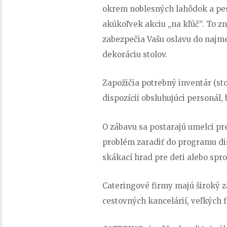
okrem noblesných lahôdok a pes
akúkoľvek akciu „na kľúč“. To z
zabezpečia Vašu oslavu do najmen
dekoráciu stolov.
Zapožičia potrebný inventár (stol
dispozícii obsluhujúci personál,
O zábavu sa postarajú umelci pre
problém zaradiť do programu dis
skákací hrad pre deti alebo spr
Cateringové firmy majú široký z
cestovných kancelárií, veľkých f