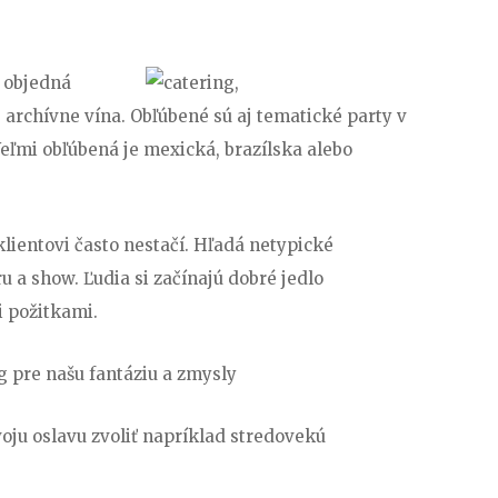
t objedná
archívne vína. Obľúbené sú aj tematické party v
ľmi obľúbená je mexická, brazílska alebo
ientovi často nestačí. Hľadá netypické
 a show. Ľudia si začínajú dobré jedlo
 požitkami.
 pre našu fantáziu a zmysly
oju oslavu zvoliť napríklad stredovekú