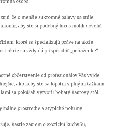
úkromná osoba
zujú, že o menšie súkromné oslavy sa stále
ilionár, aby ste si podobný luxus mohli dovoliť.
iriem, ktoré sa špecializujú práve na akcie
osť akcie sa vždy dá prispôsobiť „peňaženke“
motné občerstvenie od profesionálov Vás vyjde
ejšie, ako keby ste sa lopotili s plnými taškami
lami sa pokúšali vytvoriť bohatý Rautový stôl.
inálne prostredie a atypické pokrmy
yšuje. Rastie záujem o exotickú kuchyňu,