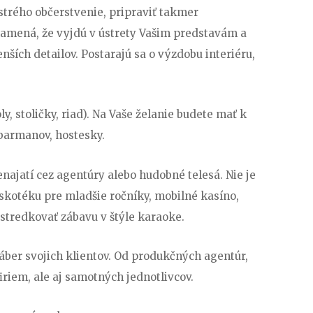
trého občerstvenie, pripraviť takmer
namená, že vyjdú v ústrety Vašim predstavám a
ších detailov. Postarajú sa o výzdobu interiéru,
y, stoličky, riad). Na Vaše želanie budete mať k
 barmanov, hostesky.
najatí cez agentúry alebo hudobné telesá. Nie je
kotéku pre mladšie ročníky, mobilné kasíno,
ostredkovať zábavu v štýle karaoke.
áber svojich klientov. Od produkčných agentúr,
iriem, ale aj samotných jednotlivcov.