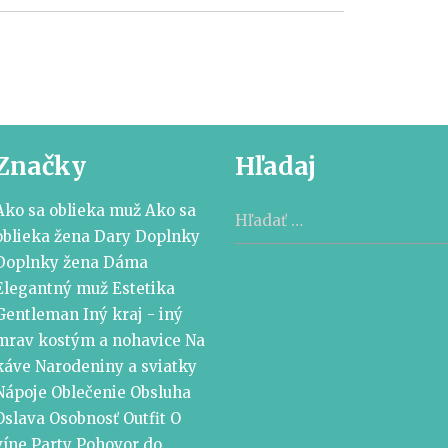
Značky
Hľadaj
Hľadať:
Ako sa oblieka muž
Ako sa
oblieka žena
Dary
Doplnky
Doplnky žena
Dáma
Elegantný muž
Estetika
Gentleman
Iný kraj - iný
mrav
kostým a nohavice
Na
káve
Narodeniny a sviatky
Nápoje
Oblečenie
Obsluha
Oslava
Osobnosť
Outfit
O
víne
Party
Pohovor do