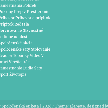
zamestnania
Pohreb
Pokrmy
Prejav
Prestieranie
Príhovor
Príhovor a prípitok
Prípitok
Reč tela
Servírovanie
Slávnostné
rodinné udalosti
Spoločenské akcie
Spoločenské šaty
Stolovanie
Svadba
Topánky
Video
V
práci
V reštaurácii
zamestnanie
Ľudia
Šaty
Šport
Životopis
 Spoločenská etiketa | 2026 / Theme: EleMate, designed 