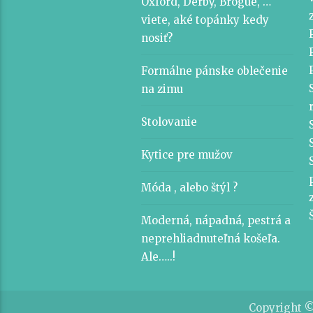
Oxford, Derby, Brogue, …
viete, aké topánky kedy
nosiť?
Formálne pánske oblečenie
na zimu
Stolovanie
Kytice pre mužov
Móda , alebo štýl ?
Moderná, nápadná, pestrá a
neprehliadnuteľná košeľa.
Ale…..!
Copyright ©