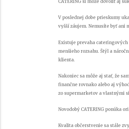
CATERING si môže dovoliť aj s
V poslednej dobe prieskumy uka
vyšší záujem. Nemusíte byť ani m
Existuje prevaha cateringových f
menšieho rozsahu. Štýl a náročn
klienta.
Nakoniec sa môže aj stať, že sa
finančne rovnako alebo aj výhodn
zo supermarketov a vlastnými si
Novodobý CATERING ponúka orig
Kvalita občerstvenie sa stále zv