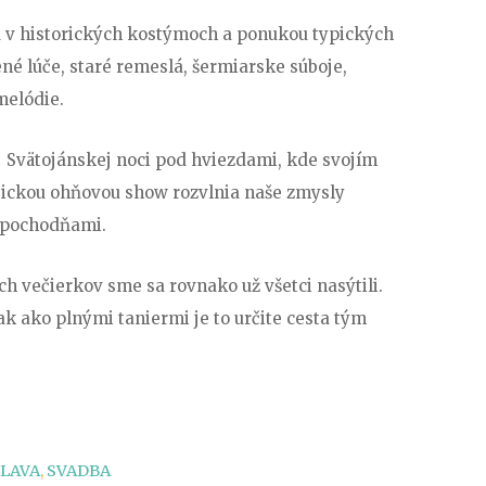
 v historických kostýmoch a ponukou typických
né lúče, staré remeslá, šermiarske súboje,
melódie.
j Svätojánskej noci pod hviezdami, kde svojím
ickou ohňovou show rozvlnia naše zmysly
 pochodňami.
h večierkov sme sa rovnako už všetci nasýtili.
ak ako plnými taniermi je to určite cesta tým
LAVA
,
SVADBA