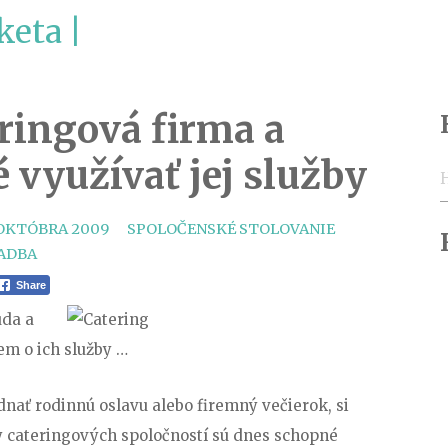
keta |
eringová firma a
é využívať jej služby
H
CATEGORIES
TAGS
 OKTÓBRA 2009
SPOLOČENSKÉ STOLOVANIE
ADBA
Share
úda a
jem o ich služby …
ednať rodinnú oslavu alebo firemný večierok, si
y cateringových spoločností sú dnes schopné