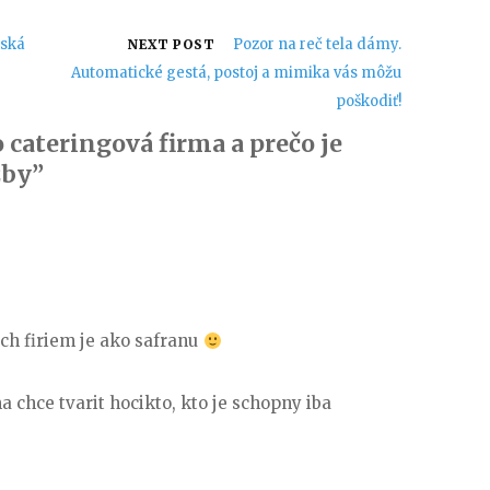
nská
Pozor na reč tela dámy.
NEXT POST
Automatické gestá, postoj a mimika vás môžu
poškodiť!
o cateringová firma a prečo je
žby”
ych firiem je ako safranu
a chce tvarit hocikto, kto je schopny iba