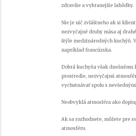
zdravšie a vybranejšie lahôdky.
Nie je nič zvláštneho ak si klien
nezvyčajné druhy mäsa aj drahé 
štýle medzinárodných kuchýň. Ve
napríklad francúzska.
Dobrá kuchyňa však dnešnému kl
prostredie, nezvyčajnú atmosféru
vychutnávať spolu s nevšednými
Neobvyklá atmosféra ako doping
Ak sa rozhodnete, môžete pre sv
atmosféru.