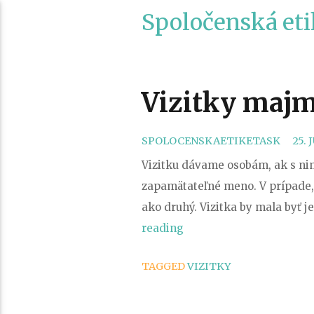
Spoločenská eti
Vizitky majm
SPOLOCENSKAETIKETASK
25.
Vizitku dávame osobám, ak s ni
zapamätateľné meno. V prípade, 
ako druhý. Vizitka by mala byť 
„Vizitky
reading
majme
TAGGED
VIZITKY
vždy
po
ruke“