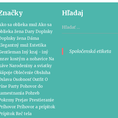
Značky
Hľadaj
Hľadať:
Ako sa oblieka muž
Ako sa
oblieka žena
Dary
Doplnky
Doplnky žena
Dáma
Elegantný muž
Estetika
Spoločenská etiketa
Gentleman
Iný kraj - iný
mrav
kostým a nohavice
Na
káve
Narodeniny a sviatky
Nápoje
Oblečenie
Obsluha
Oslava
Osobnosť
Outfit
O
víne
Party
Pohovor do
zamestnania
Pohreb
Pokrmy
Prejav
Prestieranie
Príhovor
Príhovor a prípitok
Prípitok
Reč tela