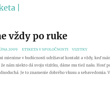
keta |
e vždy po ruke
CATEGORIES
TAGS
 JÚNA 2009
ETIKETA V SPOLOČNOSTI
VIZITKY
mi mienime v budúcnosti udržiavať kontakt a vždy, keď má
že nám niekto dá svoju vizitku, dáme mu tiež našu. Hosť po
jednoduchá. Je to znamenie dobrého vkusu a sebavedomia. V