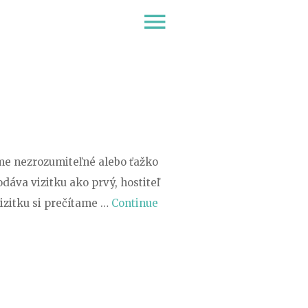
menu
me nezrozumiteľné alebo ťažko
dáva vizitku ako prvý, hostiteľ
izitku si prečítame …
Continue