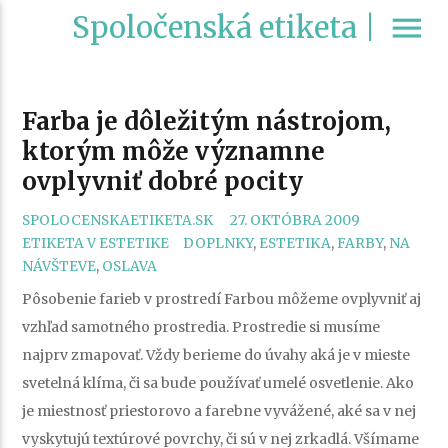
Spoločenská etiketa |
menu
Farba je dôležitým nástrojom,
ktorým môže významne
ovplyvniť dobré pocity
CATEGORI
SPOLOCENSKAETIKETA.SK
27. OKTÓBRA 2009
TAGS
ETIKETA V ESTETIKE
DOPLNKY
,
ESTETIKA
,
FARBY
,
NA
NÁVŠTEVE
,
OSLAVA
Pôsobenie farieb v prostredí Farbou môžeme ovplyvniť aj
vzhľad samotného prostredia. Prostredie si musíme
najprv zmapovať. Vždy berieme do úvahy aká je v mieste
svetelná klíma, či sa bude používať umelé osvetlenie. Ako
je miestnosť priestorovo a farebne vyvážené, aké sa v nej
vyskytujú textúrové povrchy, či sú v nej zrkadlá. Všímame