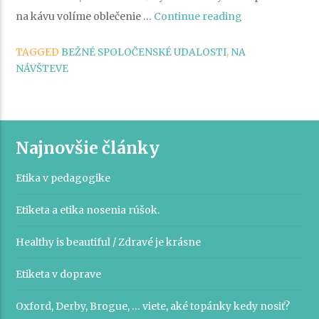
„Ideme
na kávu volíme oblečenie …
Continue reading
na
TAGGED
BEŽNÉ SPOLOČENSKÉ UDALOSTI
,
NA
návštevu“
NÁVŠTEVE
Najnovšie články
Etika v pedagogike
Etiketa a etika nosenia rúšok.
Healthy is beautiful / Zdravé je krásne
Etiketa v doprave
Oxford, Derby, Brogue, … viete, aké topánky kedy nosiť?