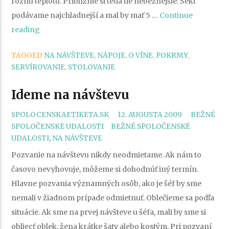
rôznu teplotu. Priblížme si teda tie nebežnejšie: Sekt
podávame najchladnejší a mal by mať 5 …
Continue
„Ako
reading
servírovať
TAGGED
NA NÁVŠTEVE
,
NÁPOJE
,
O VÍNE
,
POKRMY
,
nápoje“
SERVÍROVANIE
,
STOLOVANIE
Ideme na návštevu
CATEGORI
SPOLOCENSKAETIKETA.SK
12. AUGUSTA 2009
BEŽNÉ
TAGS
SPOLOČENSKÉ UDALOSTI
BEŽNÉ SPOLOČENSKÉ
UDALOSTI
,
NA NÁVŠTEVE
Pozvanie na návštevu nikdy neodmietame. Ak nám to
časovo nevyhovuje, môžeme si dohodnúť iný termín.
Hlavne pozvania významných osôb, ako je šéf by sme
nemali v žiadnom prípade odmietnuť. Oblečieme sa podľa
situácie. Ak sme na prvej návšteve u šéfa, mali by sme si
obliecť oblek, žena krátke šaty alebo kostým. Pri pozvaní