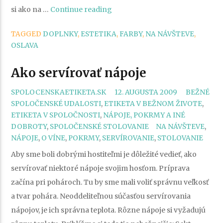
„Farba
si ako na …
Continue reading
je
TAGGED
DOPLNKY
,
ESTETIKA
,
FARBY
,
NA NÁVŠTEVE
,
dôležitým
OSLAVA
nástrojom,
ktorým
Ako servírovať nápoje
môže
CATEGORI
významne
SPOLOCENSKAETIKETA.SK
12. AUGUSTA 2009
BEŽNÉ
SPOLOČENSKÉ UDALOSTI
,
ETIKETA V BEŽNOM ŽIVOTE
,
ovplyvniť
ETIKETA V SPOLOČNOSTI
,
NÁPOJE, POKRMY A INÉ
dobré
TAGS
DOBROTY
,
SPOLOČENSKÉ STOLOVANIE
NA NÁVŠTEVE
,
pocity“
NÁPOJE
,
O VÍNE
,
POKRMY
,
SERVÍROVANIE
,
STOLOVANIE
Aby sme boli dobrými hostiteľmi je dôležité vedieť, ako
servírovať niektoré nápoje svojim hosťom. Príprava
začína pri pohároch. Tu by sme mali voliť správnu veľkosť
a tvar pohára. Neoddeliteľnou súčasťou servírovania
nápojov, je ich správna teplota. Rôzne nápoje si vyžadujú