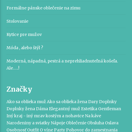
Formálne pánske oblečenie na zimu
Stolovanie
Kytice pre mužov
Móda , alebo štýl ?
Moderná, nápadná, pestrá a neprehliadnuteľná košeľa.
Ale…..!
Značky
Ako sa oblieka muž
Ako sa oblieka žena
Dary
Doplnky
Doplnky žena
Dáma
Elegantný muž
Estetika
Gentleman
Iný kraj - iný mrav
kostým a nohavice
Na káve
Narodeniny a sviatky
Nápoje
Oblečenie
Obsluha
Oslava
Osobnosť
Outfit
O víne
Party
Pohovor do zamestnania