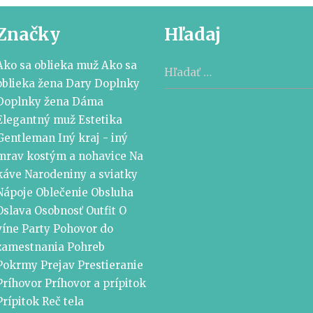
Kube“
Značky
Hľadaj
Hľadať:
Ako sa oblieka muž
Ako sa
oblieka žena
Dary
Doplnky
Doplnky žena
Dáma
Elegantný muž
Estetika
Gentleman
Iný kraj - iný
mrav
kostým a nohavice
Na
káve
Narodeniny a sviatky
Nápoje
Oblečenie
Obsluha
Oslava
Osobnosť
Outfit
O
víne
Party
Pohovor do
zamestnania
Pohreb
Pokrmy
Prejav
Prestieranie
Príhovor
Príhovor a prípitok
Prípitok
Reč tela