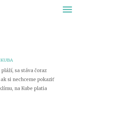
menu
,
KUBA
láží, sa stáva čoraz
e ak si nechceme pokaziť
klímu, na Kube platia