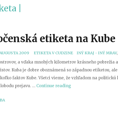
keta |
očenská etiketa na Kube
CATEGORIES
TAGS
 AUGUSTA 2009
ETIKETA V CUDZINE
INÝ KRAJ - INÝ MRAV
ostrovov, a vďaka mnohých kilometrov krásneho pobrežia a p
ristov. Kuba je dobre oboznámená so západnou etiketou, al
koľko faktov Kube. Všetci vieme, že vzhľadom na politickú 
„Zvyky
lobodu prejavu. …
Continue reading
a
BA
spoločenská
etiketa
na