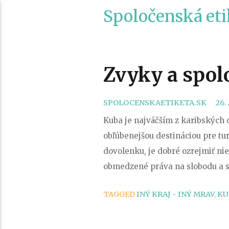
Spoločenská eti
Zvyky a spol
SPOLOCENSKAETIKETA.SK
26.
Kuba je najväčším z karibských 
obľúbenejšou destináciou pre tu
dovolenku, je dobré ozrejmiť nie
obmedzené práva na slobodu a s
TAGGED
INÝ KRAJ - INÝ MRAV
,
KU