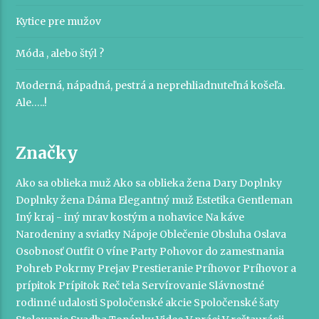
Kytice pre mužov
Móda , alebo štýl ?
Moderná, nápadná, pestrá a neprehliadnuteľná košeľa.
Ale…..!
Značky
Ako sa oblieka muž
Ako sa oblieka žena
Dary
Doplnky
Doplnky žena
Dáma
Elegantný muž
Estetika
Gentleman
Iný kraj - iný mrav
kostým a nohavice
Na káve
Narodeniny a sviatky
Nápoje
Oblečenie
Obsluha
Oslava
Osobnosť
Outfit
O víne
Party
Pohovor do zamestnania
Pohreb
Pokrmy
Prejav
Prestieranie
Príhovor
Príhovor a
prípitok
Prípitok
Reč tela
Servírovanie
Slávnostné
rodinné udalosti
Spoločenské akcie
Spoločenské šaty