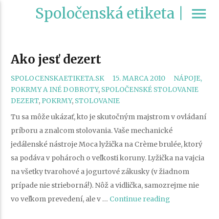
Spoločenská etiketa |
menu
Ako jesť dezert
CATEGORIES
SPOLOCENSKAETIKETA.SK
15. MARCA 2010
NÁPOJE,
TAG
POKRMY A INÉ DOBROTY
,
SPOLOČENSKÉ STOLOVANIE
DEZERT
,
POKRMY
,
STOLOVANIE
Tu sa môže ukázať, kto je skutočným majstrom v ovládaní
príboru a znalcom stolovania. Vaše mechanické
jedálenské nástroje Moca lyžička na Crème brulée, ktorý
sa podáva v pohároch o veľkosti koruny. Lyžička na vajcia
na všetky tvarohové a jogurtové zákusky (v žiadnom
prípade nie strieborná!). Nôž a vidlička, samozrejme nie
„Ako
vo veľkom prevedení, ale v …
Continue reading
jesť