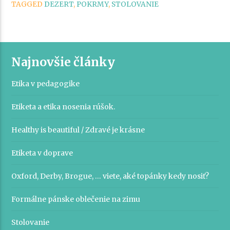
TAGGED
DEZERT
,
POKRMY
,
STOLOVANIE
dezert“
Najnovšie články
Etika v pedagogike
Etiketa a etika nosenia rúšok.
Healthy is beautiful / Zdravé je krásne
Etiketa v doprave
Oxford, Derby, Brogue, … viete, aké topánky kedy nosiť?
Formálne pánske oblečenie na zimu
Stolovanie