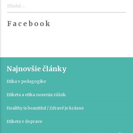
Hľadať:
F a c e b o o k
Najnovšie články
Etika v pedagogike
Etiketa a etika nosenia rúšok.
Healthy is beautiful / Zdravé je krásne
Etiketa v doprave