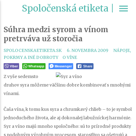
Spoločenská etiketa |
menu
Súhra medzi syrom a vínom
pretrváva už storočia
CATEGORI
SPOLOCENSKAETIKETA.SK
6. NOVEMBRA 2009
NÁPOJE,
TAGS
POKRMY A INÉ DOBROTY
O VÍNE
Viber
Whatsapp
Messenger
Share
Z vyše sedemsto
druhov syra môžeme väčšinu dobre kombinovať s mnohými
vínami.
Čaša vína, k tomu kus syra a chrumkavý chlieb – to je symbol
jednoduchého života, ale aj dokonalej labužníckej harmónie.
Syr a víno majú mnoho spoločného: sú to prírodné produkty
s podobným výrobným procesom, starostlivo sa ošetrujú a