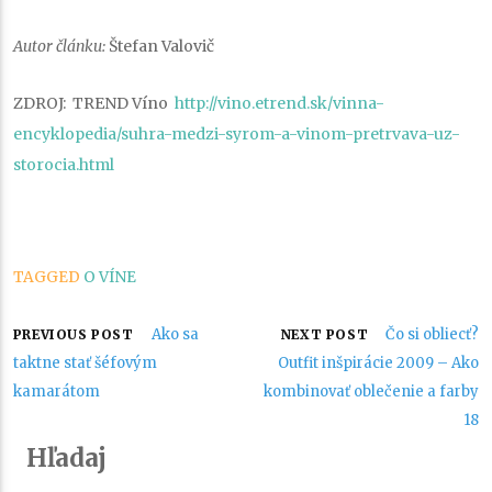
Autor článku:
Štefan Valovič
ZDROJ: TREND Víno
http://vino.etrend.sk/vinna-
encyklopedia/suhra-medzi-syrom-a-vinom-pretrvava-uz-
storocia.html
TAGGED
O VÍNE
Navigácia
Ako sa
Čo si obliecť?
PREVIOUS POST
NEXT POST
taktne stať šéfovým
Outfit inšpirácie 2009 – Ako
v
kamarátom
kombinovať oblečenie a farby
18
článku
Hľadaj