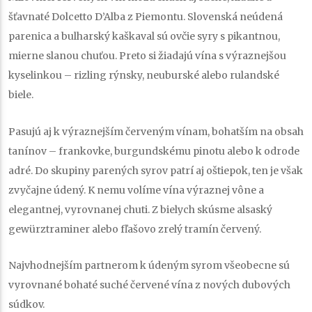
šťavnaté Dolcetto D’Alba z Piemontu. Slovenská neúdená
parenica a bulharský kaškaval sú ovčie syry s pikantnou,
mierne slanou chuťou. Preto si žiadajú vína s výraznejšou
kyselinkou – rizling rýnsky, neuburské alebo rulandské
biele.
Pasujú aj k výraznejším červeným vínam, bohatším na obsah
tanínov – frankovke, burgundskému pinotu alebo k odrode
adré. Do skupiny parených syrov patrí aj oštiepok, ten je však
zvyčajne údený. K nemu volíme vína výraznej vône a
elegantnej, vyrovnanej chuti. Z bielych skúsme alsaský
gewürztraminer alebo fľašovo zrelý tramín červený.
Najvhodnejším partnerom k údeným syrom všeobecne sú
vyrovnané bohaté suché červené vína z nových dubových
súdkov.