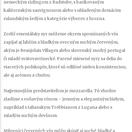
nemeckým rizlingom z Badstube, s barikovaným
kalifornským sauvignonom alebo s uhladeným domácim
rulandským šedým z kategórie výberov z hrozna.
Zrelší ementálsky syr môžeme okrem spomínaných vín
zapíjať aj ľahším a hladkým ovocným suchým červeným,
akým je Beaujolais Villages alebo slovenský modrý portugal
či mladé svätovavrinecké. Parené miesené syry sa delia do
viacerých podskupín, ktoré sú odlišné nielen konzistenciou,
ale aj arómou a chuťou.
Najjemnejším predstaviteľom je mozzarella. Tú vhodne
zladíme s voňavým vínom – jemným a elegantným bielym,
napríklad s talianskym Trebbianom z Lugana alebo s
mladým suchým devínom.
Milovníci červených vín môžu skúsiť aj suché, hladké a