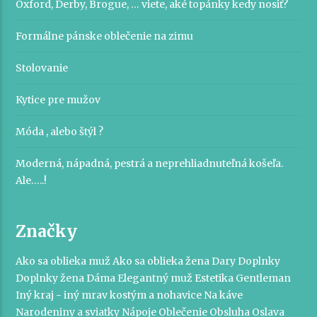
Oxford, Derby, Brogue, … viete, aké topánky kedy nosiť?
Formálne pánske oblečenie na zimu
Stolovanie
Kytice pre mužov
Móda , alebo štýl ?
Moderná, nápadná, pestrá a neprehliadnuteľná košeľa.
Ale…..!
Značky
Ako sa oblieka muž
Ako sa oblieka žena
Dary
Doplnky
Doplnky žena
Dáma
Elegantný muž
Estetika
Gentleman
Iný kraj - iný mrav
kostým a nohavice
Na káve
Narodeniny a sviatky
Nápoje
Oblečenie
Obsluha
Oslava