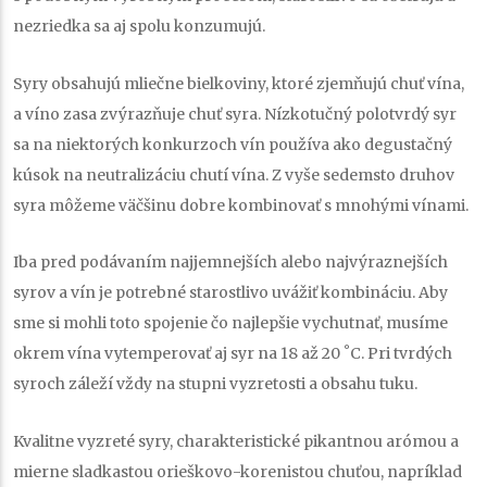
nezriedka sa aj spolu konzumujú.
Syry obsahujú mliečne bielkoviny, ktoré zjemňujú chuť vína,
a víno zasa zvýrazňuje chuť syra. Nízkotučný polotvrdý syr
sa na niektorých konkurzoch vín používa ako degustačný
kúsok na neutralizáciu chutí vína. Z vyše sedemsto druhov
syra môžeme väčšinu dobre kombinovať s mnohými vínami.
Iba pred podávaním najjemnejších alebo najvýraznejších
syrov a vín je potrebné starostlivo uvážiť kombináciu. Aby
sme si mohli toto spojenie čo najlepšie vychutnať, musíme
okrem vína vytemperovať aj syr na 18 až 20 ˚C. Pri tvrdých
syroch záleží vždy na stupni vyzretosti a obsahu tuku.
Kvalitne vyzreté syry, charakteristické pikantnou arómou a
mierne sladkastou orieškovo-korenistou chuťou, napríklad