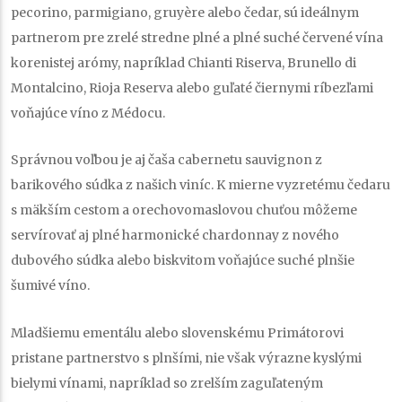
pecorino, parmigiano, gruyère alebo čedar, sú ideálnym
partnerom pre zrelé stredne plné a plné suché červené vína
korenistej arómy, napríklad Chianti Riserva, Brunello di
Montalcino, Rioja Reserva alebo guľaté čiernymi ríbezľami
voňajúce víno z Médocu.
Správnou voľbou je aj čaša cabernetu sauvignon z
barikového súdka z našich viníc. K mierne vyzretému čedaru
s mäkším cestom a orechovomaslovou chuťou môžeme
servírovať aj plné harmonické chardonnay z nového
dubového súdka alebo biskvitom voňajúce suché plnšie
šumivé víno.
Mladšiemu ementálu alebo slovenskému Primátorovi
pristane partnerstvo s plnšími, nie však výrazne kyslými
bielymi vínami, napríklad so zrelším zaguľateným