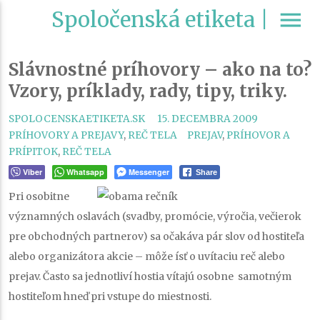
Spoločenská etiketa |
menu
Slávnostné príhovory – ako na to?
Vzory, príklady, rady, tipy, triky.
CATEGORI
SPOLOCENSKAETIKETA.SK
15. DECEMBRA 2009
TAGS
PRÍHOVORY A PREJAVY
,
REČ TELA
PREJAV
,
PRÍHOVOR A
PRÍPITOK
,
REČ TELA
Viber
Whatsapp
Messenger
Share
Pri osobitne
významných oslavách (svadby, promócie, výročia, večierok
pre obchodných partnerov) sa očakáva pár slov od hostiteľa
alebo organizátora akcie – môže ísť o uvítaciu reč alebo
prejav. Často sa jednotliví hostia vítajú osobne samotným
hostiteľom hneď pri vstupe do miestnosti.