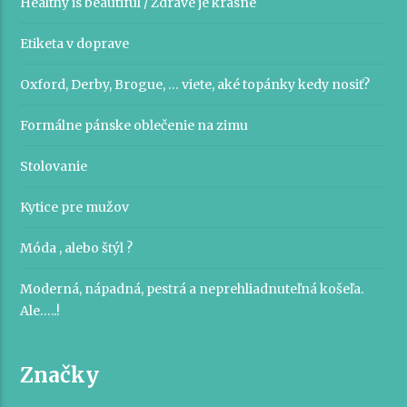
Healthy is beautiful / Zdravé je krásne
Etiketa v doprave
Oxford, Derby, Brogue, … viete, aké topánky kedy nosiť?
Formálne pánske oblečenie na zimu
Stolovanie
Kytice pre mužov
Móda , alebo štýl ?
Moderná, nápadná, pestrá a neprehliadnuteľná košeľa.
Ale…..!
Značky