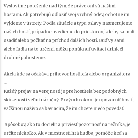
Vyslovíme potešenie nad tým, že práve oni sú našimi
hosťami. Ak potrebujú odložiť svoj vrchný odev, ochotne im
vyjdeme v ústrety. Podľa situácie a typu oslavy nasmerujeme
našich hostí, prípadne uvedieme do priestorov, kde by sa mali
usadiť alebo počkať na príchod ďalších hostí. Buď vy sami
alebo ľudia na to určení, môžu ponúknuť uvítací drink či
drobné pohostenie.
Akcia kde sa očakáva príhovor hostiteľa alebo organizátora
…
Každý prejav na verejnosti je pre hostiteľa bez podobných
skúseností veľmi náročný. Prvým krokom je upozorniť hostí,
väčšinou naživo sa baviacim, že im chcete niečo povedať.
Spôsobov, ako to docieliť a priviesť pozornosť na rečníka, je
určite niekoľko. Ak v miestnosti hrá hudba, pomôže keď sa