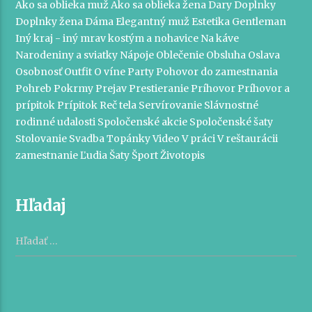
Ako sa oblieka muž
Ako sa oblieka žena
Dary
Doplnky
Doplnky žena
Dáma
Elegantný muž
Estetika
Gentleman
Iný kraj - iný mrav
kostým a nohavice
Na káve
Narodeniny a sviatky
Nápoje
Oblečenie
Obsluha
Oslava
Osobnosť
Outfit
O víne
Party
Pohovor do zamestnania
Pohreb
Pokrmy
Prejav
Prestieranie
Príhovor
Príhovor a
prípitok
Prípitok
Reč tela
Servírovanie
Slávnostné
rodinné udalosti
Spoločenské akcie
Spoločenské šaty
Stolovanie
Svadba
Topánky
Video
V práci
V reštaurácii
zamestnanie
Ľudia
Šaty
Šport
Životopis
Hľadaj
Hľadať: