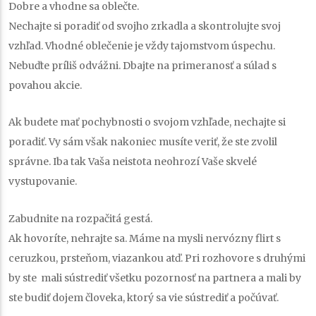
Dobre a vhodne sa oblečte.
Nechajte si poradiť od svojho zrkadla a skontrolujte svoj
vzhľad. Vhodné oblečenie je vždy tajomstvom úspechu.
Nebuďte príliš odvážni. Dbajte na primeranosť a súlad s
povahou akcie.
Ak budete mať pochybnosti o svojom vzhľade, nechajte si
poradiť. Vy sám však nakoniec musíte veriť, že ste zvolil
správne. Iba tak Vaša neistota neohrozí Vaše skvelé
vystupovanie.
Zabudnite na rozpačitá gestá.
Ak hovoríte, nehrajte sa. Máme na mysli nervózny flirt s
ceruzkou, prsteňom, viazankou atď. Pri rozhovore s druhými
by ste mali sústrediť všetku pozornosť na partnera a mali by
ste budiť dojem človeka, ktorý sa vie sústrediť a počúvať.