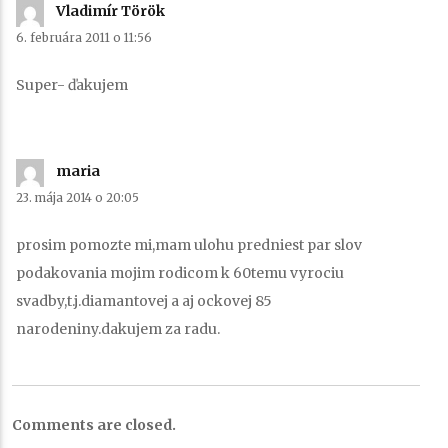
Vladimír Török
píše:
6. februára 2011 o 11:56
Super- ďakujem
maria
píše:
23. mája 2014 o 20:05
prosim pomozte mi,mam ulohu predniest par slov
podakovania mojim rodicom k 60temu vyrociu
svadby,t.j.diamantovej a aj ockovej 85
narodeniny.dakujem za radu.
Comments are closed.