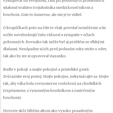
vystupovať na verejnosti, radí pri podobných problémoch
stiahnuť svalstvo trojuholníka medzi konečníkom a
bruchom. Znie to úsmevne, ale nie je to vidieť.
O kvapôčkach potu na čele to však povedať nemôžeme a tie
určite nevzbudzujú Vašu vážnosť a sympatie v očiach
prítomných. Rovnako tak môže byť aj problém so vlhkými
dlaňami. Nenápadne si ich pred podaním ruky utrite o odev,
tak ako by ste si upravoval viazanku.
Buďte v pokoji a majte pokojné a priateľské gestá.
Zvýraznite svoj postoj. Stojte pokojne, nekymácajte sa. Stojte
tak, aby váha bola rovnomerne rozložená na chodidlách
(vzpriamene, s vysunutým hrudníkom a zastrčeným
bruchom).
Hovorte skôr hlbším altom ako vysoko posadeným