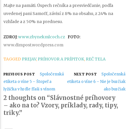
Majte na pamäti. Úspech rečníka a presviedčanie, podľa
uvedenej pani Samoff, závisí z 8% na obsahu, z 24% na
vzhľade a z 50% na prednesu.
ZDROJ:
www.zbynekmlcoch.cz
FOTO:
www.
dimpost.wordpress.com
TAGGED
PREJAV
,
PRÍHOVOR A PRÍPITOK
,
REČ TELA
Navigácia
Spoločenská
Spoločenská
PREVIOUS POST
NEXT POST
etiketa o víne 5 – Štopeľ a
etiketa o víne 6 – Nie je burčiak
v
lyžička v hrdle fľaši s vínom
ako burčiak
2 thoughts on “Slávnostné príhovory
článku
– ako na to? Vzory, príklady, rady, tipy,
triky.”