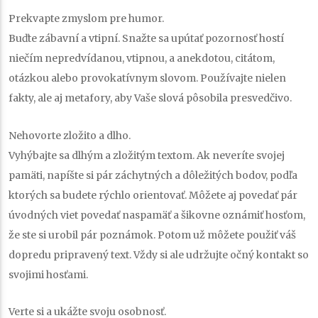
Prekvapte zmyslom pre humor.
Buďte zábavní a vtipní. Snažte sa upútať pozornosť hostí
niečím nepredvídanou, vtipnou, a anekdotou, citátom,
otázkou alebo provokatívnym slovom. Používajte nielen
fakty, ale aj metafory, aby Vaše slová pôsobila presvedčivo.
Nehovorte zložito a dlho.
Vyhýbajte sa dlhým a zložitým textom. Ak neveríte svojej
pamäti, napíšte si pár záchytných a dôležitých bodov, podľa
ktorých sa budete rýchlo orientovať. Môžete aj povedať pár
úvodných viet povedať naspamäť a šikovne oznámiť hosťom,
že ste si urobil pár poznámok. Potom už môžete použiť váš
dopredu pripravený text. Vždy si ale udržujte očný kontakt so
svojimi hosťami.
Verte si a ukážte svoju osobnosť.