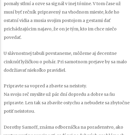
pomaly stlmí a ozve sa signál v inej tónine. V tom čase už
musí byť rečník pripravený na vhodnom mieste, kde ho
ostatní vidia a musia svojim postojom a gestami dať
prichádzajúcim najavo, že on je tým, kto im chce niečo
povedať.
U slávnostnej tabuli povstaneme, môžeme aj decentne
cinknúť lyžičkou o pohár. Pri samotnom prejave by sa malo
dodržiavať niekoľko pravidiel.
Pripravte sa vopred a zbavte sa neistoty.
Na svoju reč myslite už pár dní dopredu a dobre sa ňu
pripravte. Len tak sa zbavíte ostychu a nebudete sa zbytočne
potiť neistotou.
Dorothy Samoff, známa odborníčka na poradenstvo, ako