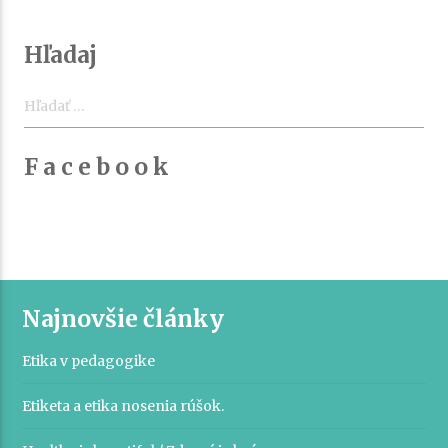
Hľadaj
Hľadať:
F a c e b o o k
Najnovšie články
Etika v pedagogike
Etiketa a etika nosenia rúšok.