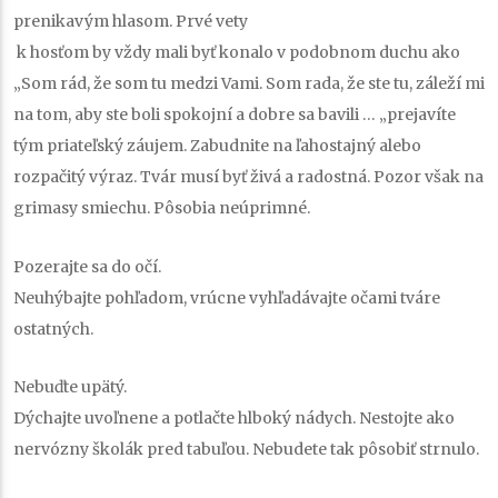
prenikavým hlasom. Prvé vety
k hosťom by vždy mali byť konalo v podobnom duchu ako
„Som rád, že som tu medzi Vami. Som rada, že ste tu, záleží mi
na tom, aby ste boli spokojní a dobre sa bavili … „prejavíte
tým priateľský záujem. Zabudnite na ľahostajný alebo
rozpačitý výraz. Tvár musí byť živá a radostná. Pozor však na
grimasy smiechu. Pôsobia neúprimné.
Pozerajte sa do očí.
Neuhýbajte pohľadom, vrúcne vyhľadávajte očami tváre
ostatných.
Nebuďte upätý.
Dýchajte uvoľnene a potlačte hlboký nádych. Nestojte ako
nervózny školák pred tabuľou. Nebudete tak pôsobiť strnulo.