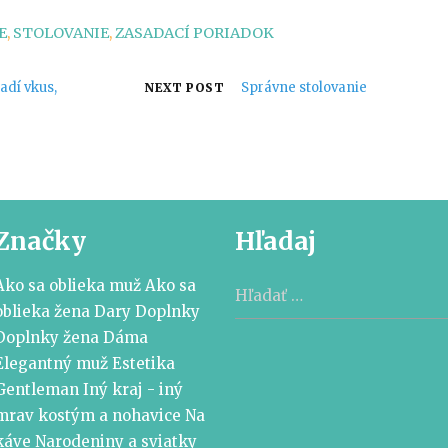
E
,
STOLOVANIE
,
ZASADACÍ PORIADOK
adí vkus,
Správne stolovanie
NEXT POST
Značky
Hľadaj
Hľadať:
Ako sa oblieka muž
Ako sa
oblieka žena
Dary
Doplnky
Doplnky žena
Dáma
Elegantný muž
Estetika
Gentleman
Iný kraj - iný
mrav
kostým a nohavice
Na
káve
Narodeniny a sviatky