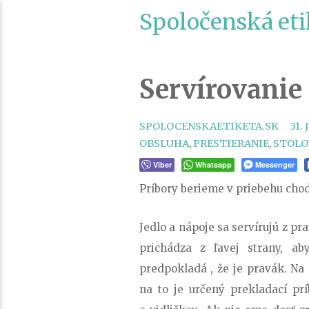
Spoločenská eti
Servírovanie
SPOLOCENSKAETIKETA.SK
31.
OBSLUHA
,
PRESTIERANIE
,
STOLO
Viber
Whatsapp
Messenger
Príbory berieme v priebehu chod
Jedlo a nápoje sa servírujú z pr
prichádza z ľavej strany, ab
predpokladá , že je pravák. Na
na to je určený prekladací prí