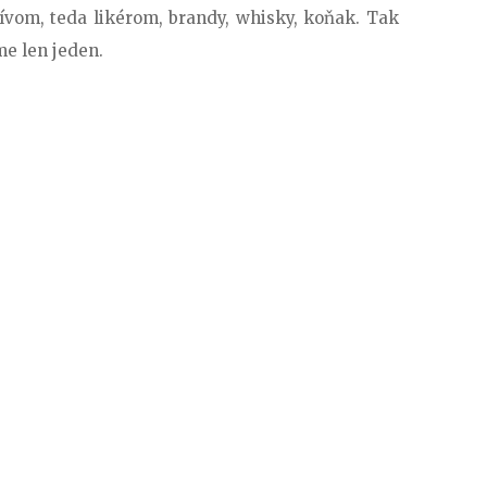
ívom, teda likérom, brandy, whisky, koňak. Tak
me len jeden.