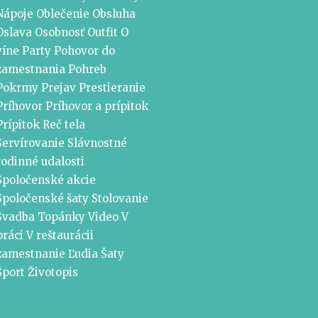
Nápoje
Oblečenie
Obsluha
Oslava
Osobnosť
Outfit
O
víne
Party
Pohovor do
zamestnania
Pohreb
Pokrmy
Prejav
Prestieranie
Príhovor
Príhovor a prípitok
Prípitok
Reč tela
Servírovanie
Slávnostné
rodinné udalosti
Spoločenské akcie
Spoločenské šaty
Stolovanie
Svadba
Topánky
Video
V
práci
V reštaurácii
zamestnanie
Ľudia
Šaty
Šport
Životopis