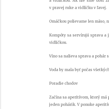
a vidličkou. Ak nie sme dosť z
v pravej ruke a vidličku v ľavej.
Omáčkou polievame len mäso, ni
Kompóty sa servírujú sprava a je
vidličkou.
Víno sa nalieva sprava a pohár s
Voda by mala byť počas všetkých
Poradie chodov
Začína sa aperitívom, ktorý má p
jeden pohárik. V ponuke aperití