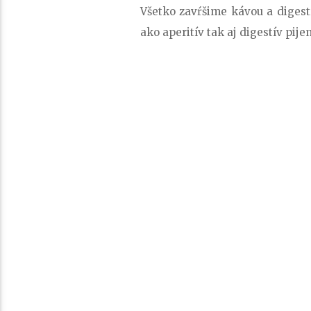
Všetko zavŕšime kávou a digest
ako aperitív tak aj digestív pije