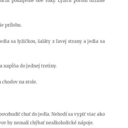
ruční použijeme obe ruky. Lyžicu potom držíme
e prílohu.
dia sa lyžičkou, šaláty z ľavej strany a jedia sa
a napĺňa do jednej tretiny.
 chodov na stole.
ovzbudiť chuť do jedla. Nehodí sa vypiť viac ako
vov by nemali chýbať nealkoholické nápoje.