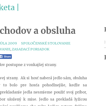
keta |
 chodov a obsluha
H
CATEGORIES
TAGS
 JÚLA 2009
SPOLOČENSKÉ STOLOVANIE
VANIE
,
ZASADACÍ PORIADOK
Share
ov postupne z vonkajšej strany.
avej strany. Ak si hosť naberá jedlo sám, obsluha
y to bolo pre hosťa pohodlnejšie, keďže sa
 prekladanie jedla nesmieme použiť svoj príbor,
bor uložený k mise. Jedlo sa prekladá lyžicou