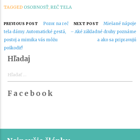
TAGGED
OSOBNOSŤ
,
REČ TELA
Navigácia
Pozor na reč
Miešané nápoje
PREVIOUS POST
NEXT POST
tela dámy. Automatické gestá,
– Aké základné druhy poznáme
v
postoj a mimika vás môžu
a ako sa pripravujú
poškodiť!
článku
Hľadaj
Hľadať:
F a c e b o o k