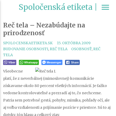
Spoločenská etiketa |
menu
Reč tela – Nezabúdajte na
prirodzenosť
CATEGORIE
SPOLOCENSKAETIKETA.SK
15. OKTÓBRA 2009
TAGS
BUDOVANIE OSOBNOSTI
,
REČ TELA
OSOBNOSŤ
,
REČ
TELA
Viber
Whatsapp
Messenger
Share
Všeobecne
platí, že z neverbálnej (mimoslovnej) komunikácie
získavame okolo 80 percent všetkých informácií. Je ťažko
vedome kontrolovateľné a prezradí aj to, čo nechceme.
Patria sem potrebné gestá, pohyby, mimika, pohľady očí, ale
aj voľba vzdialenosti a prijímanie pozície v priestore. Sú to aj
dotyky, tón hlasu a celkový zjav.