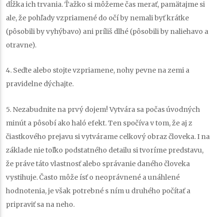
dĺžka ich trvania. Ťažko si môžeme čas merať, pamätajme si
ale, že pohľady vzpriamené do očí by nemali byť krátke
(pôsobili by vyhýbavo) ani príliš dlhé (pôsobili by naliehavo a
otravne).
4. Seďte alebo stojte vzpriamene, nohy pevne na zemi a
pravidelne dýchajte.
5. Nezabudnite na prvý dojem! Vytvára sa počas úvodných
minút a pôsobí ako haló efekt. Ten spočíva v tom, že aj z
čiastkového prejavu si vytvárame celkový obraz človeka. I na
základe nie toľko podstatného detailu si tvoríme predstavu,
že práve táto vlastnosť alebo správanie daného človeka
vystihuje. Často môže ísť o neoprávnené a unáhlené
hodnotenia, je však potrebné s ním u druhého počítať a
pripraviť sa na neho.