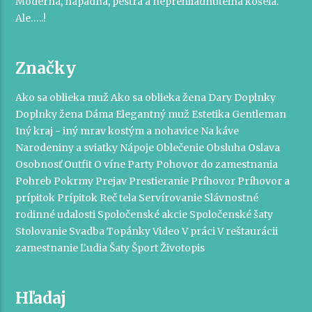
Moderná, nápadná, pestrá a neprehliadnuteľná košeľa.
Ale…..!
Značky
Ako sa oblieka muž
Ako sa oblieka žena
Dary
Doplnky
Doplnky žena
Dáma
Elegantný muž
Estetika
Gentleman
Iný kraj - iný mrav
kostým a nohavice
Na káve
Narodeniny a sviatky
Nápoje
Oblečenie
Obsluha
Oslava
Osobnosť
Outfit
O víne
Party
Pohovor do zamestnania
Pohreb
Pokrmy
Prejav
Prestieranie
Príhovor
Príhovor a
prípitok
Prípitok
Reč tela
Servírovanie
Slávnostné
rodinné udalosti
Spoločenské akcie
Spoločenské šaty
Stolovanie
Svadba
Topánky
Video
V práci
V reštaurácii
zamestnanie
Ľudia
Šaty
Šport
Životopis
Hľadaj