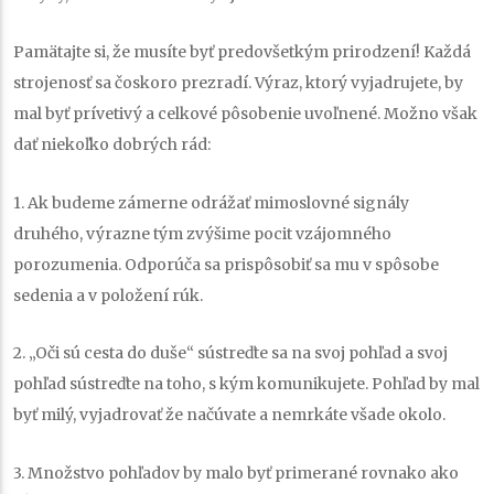
Pamätajte si, že musíte byť predovšetkým prirodzení! Každá
strojenosť sa čoskoro prezradí. Výraz, ktorý vyjadrujete, by
mal byť prívetivý a celkové pôsobenie uvoľnené. Možno však
dať niekoľko dobrých rád:
1. Ak budeme zámerne odrážať mimoslovné signály
druhého, výrazne tým zvýšime pocit vzájomného
porozumenia. Odporúča sa prispôsobiť sa mu v spôsobe
sedenia a v položení rúk.
2. „Oči sú cesta do duše“ sústreďte sa na svoj pohľad a svoj
pohľad sústreďte na toho, s kým komunikujete. Pohľad by mal
byť milý, vyjadrovať že načúvate a nemrkáte všade okolo.
3. Množstvo pohľadov by malo byť primerané rovnako ako