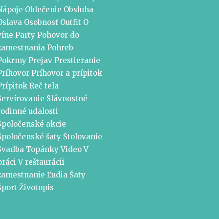
Nápoje
Oblečenie
Obsluha
Oslava
Osobnosť
Outfit
O
víne
Party
Pohovor do
zamestnania
Pohreb
Pokrmy
Prejav
Prestieranie
Príhovor
Príhovor a prípitok
Prípitok
Reč tela
Servírovanie
Slávnostné
rodinné udalosti
Spoločenské akcie
Spoločenské šaty
Stolovanie
Svadba
Topánky
Video
V
práci
V reštaurácii
zamestnanie
Ľudia
Šaty
Šport
Životopis