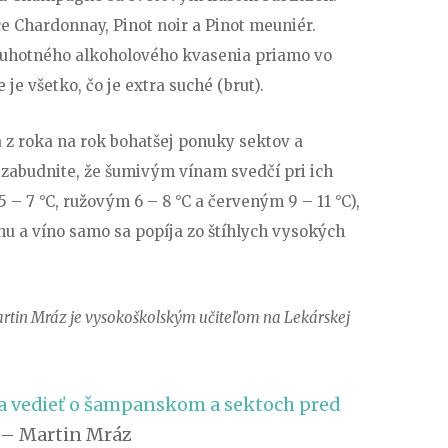
ce Chardonnay, Pinot noir a Pinot meuniér.
ruhotného alkoholového kvasenia priamo vo
 je všetko, čo je extra suché (brut).
da z roka na rok bohatšej ponuky sektov a
zabudnite, že šumivým vínam svedčí pri ich
5 – 7 °C, ružovým 6 – 8 °C a červeným 9 – 11 °C),
hu a víno samo sa popíja zo štíhlych vysokých
in Mráz je vysokoškolským učiteľom na Lekárskej
a vedieť o šampanskom a sektoch pred
 – Martin Mráz