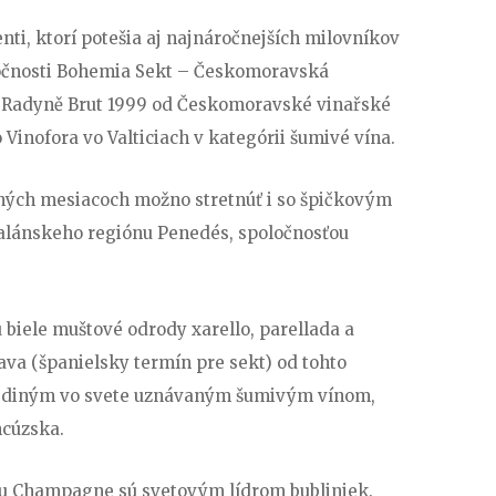
nti, ktorí potešia aj najnáročnejších milovníkov
oločnosti Bohemia Sekt – Českomoravská
 Radyně Brut 1999 od Českomoravské vinařské
Vinofora vo Valticiach v kategórii šumivé vína.
ných mesiacoch možno stretnúť i so špičkovým
alánskeho regiónu Penedés, spoločnosťou
 biele muštové odrody xarello, parellada a
ava (španielsky termín pre sekt) od tohto
ediným vo svete uznávaným šumivým vínom,
ncúzska.
nu Champagne sú svetovým lídrom bubliniek.