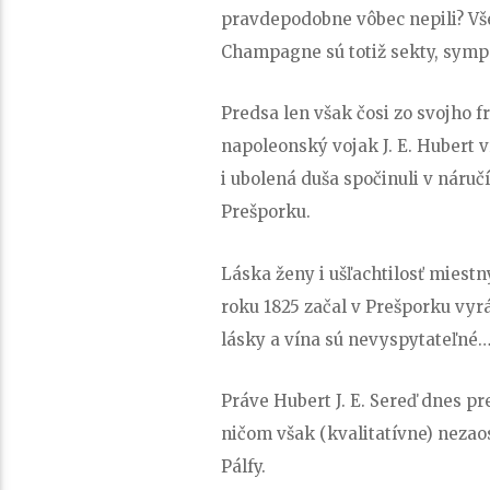
pravdepodobne vôbec nepili? V
Champagne sú totiž sekty, symp
Predsa len však čosi zo svojho 
napoleonský vojak J. E. Hubert v
i ubolená duša spočinuli v náruč
Prešporku.
Láska ženy i ušľachtilosť miest
roku 1825 začal v Prešporku vyr
lásky a vína sú nevyspytateľné
Práve Hubert J. E. Sereď dnes pr
ničom však (kvalitatívne) nezaos
Pálfy.