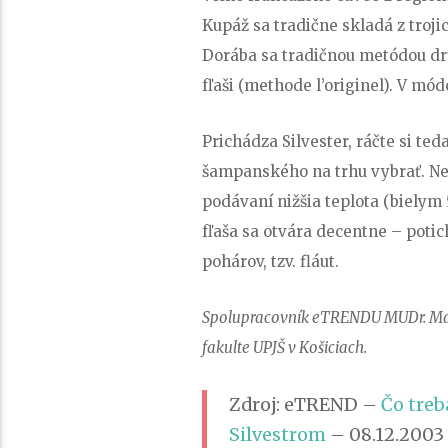
Kupáž sa tradične skladá z troji
Dorába sa tradičnou metódou d
fľaši (methode l’originel). V móde
Prichádza Silvester, ráčte si te
šampanského na trhu vybrať. Ne
podávaní nižšia teplota (bielym 
fľaša sa otvára decentne – potic
pohárov, tzv. fláut.
Spolupracovník eTRENDU MUDr. Mart
fakulte UPJŠ v Košiciach.
Zdroj: eTREND –
Čo treb
Silvestrom
– 08.12.2003