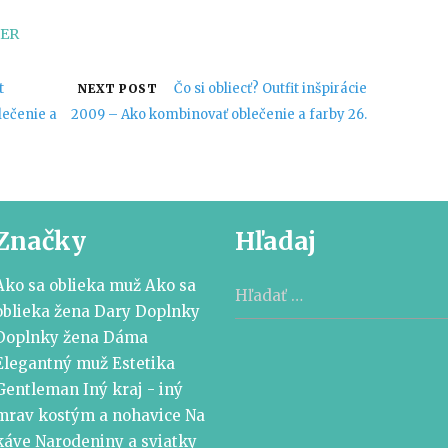
TER
t
Čo si obliecť? Outfit inšpirácie
NEXT POST
lečenie a
2009 – Ako kombinovať oblečenie a farby 26.
Značky
Hľadaj
Hľadať:
Ako sa oblieka muž
Ako sa
oblieka žena
Dary
Doplnky
Doplnky žena
Dáma
Elegantný muž
Estetika
Gentleman
Iný kraj - iný
mrav
kostým a nohavice
Na
káve
Narodeniny a sviatky