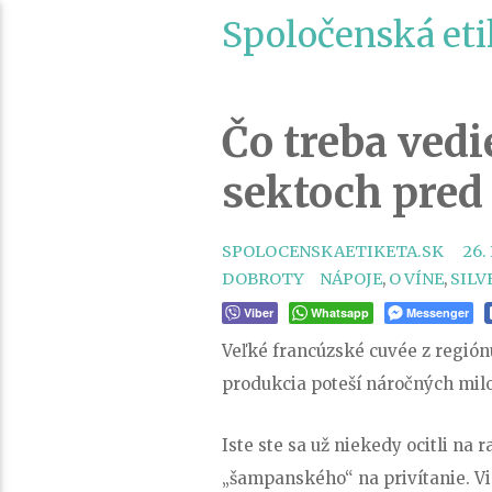
Spoločenská eti
Čo treba ved
sektoch pred
SPOLOCENSKAETIKETA.SK
26.
TAGS
DOBROTY
NÁPOJE
,
O VÍNE
,
SILV
Viber
Whatsapp
Messenger
Veľké francúzské cuvée z regió
produkcia poteší náročných mil
Iste ste sa už niekedy ocitli na
„šampanského“ na privítanie. Vie