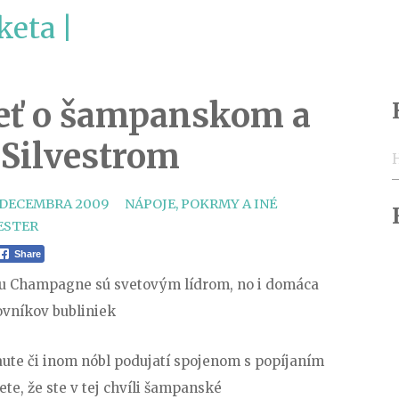
keta |
ieť o šampanskom a
 Silvestrom
H
CATEGORIES
 DECEMBRA 2009
NÁPOJE, POKRMY A INÉ
ESTER
Share
nu Champagne sú svetovým lídrom, no i domáca
ovníkov bubliniek
 raute či inom nóbl podujatí spojenom s popíjaním
te, že ste v tej chvíli šampanské