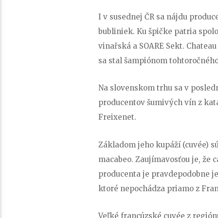
I v susednej ČR sa nájdu produce
bubliniek. Ku špičke patria sp
vinařská a SOARE Sekt. Chateau
sa stal šampiónom tohtoročného 
Na slovenskom trhu sa v posled
producentov šumivých vín z kat
Freixenet.
Základom jeho kupáží (cuvée) sú
macabeo. Zaujímavosťou je, že c
producenta je pravdepodobne j
ktoré nepochádza priamo z Fra
Veľké francúzské cuvée z regió