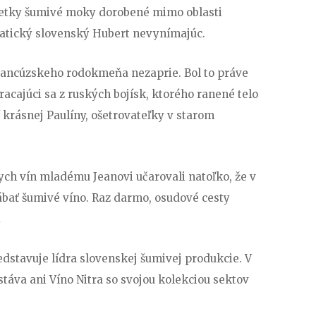
šetky šumivé moky dorobené mimo oblasti
atický slovenský Hubert nevynímajúc.
francúzskeho rodokmeňa nezaprie. Bol to práve
racajúci sa z ruských bojísk, ktorého ranené telo
í krásnej Paulíny, ošetrovateľky v starom
nych vín mladému Jeanovi učarovali natoľko, že v
ábať šumivé víno. Raz darmo, osudové cesty
…
edstavuje lídra slovenskej šumivej produkcie. V
táva ani Víno Nitra so svojou kolekciou sektov