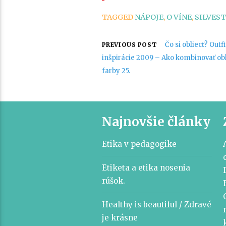
TAGGED
NÁPOJE
,
O VÍNE
,
SILVES
Navigácia
Čo si obliecť? Outfi
PREVIOUS POST
inšpirácie 2009 – Ako kombinovať ob
v
farby 25.
článku
Najnovšie články
Etika v pedagogike
Etiketa a etika nosenia
rúšok.
Healthy is beautiful / Zdravé
je krásne