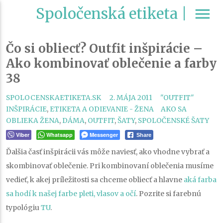
Spoločenská etiketa |
menu
Čo si obliecť? Outfit inšpirácie –
Ako kombinovať oblečenie a farby
38
CATEGORIES
SPOLOCENSKAETIKETA.SK
2. MÁJA 2011
"OUTFIT"
TAGS
INŠPIRÁCIE
,
ETIKETA A ODIEVANIE - ŽENA
AKO SA
OBLIEKA ŽENA
,
DÁMA
,
OUTFIT
,
ŠATY
,
SPOLOČENSKÉ ŠATY
Viber
Whatsapp
Messenger
Share
Ďalšia časť inšpirácii vás môže naviesť, ako vhodne vybrať a
skombinovať oblečenie. Pri kombinovaní oblečenia musíme
vedieť, k akej príležitosti sa chceme obliecť a hlavne
aká farba
sa hodí k našej farbe pleti, vlasov a očí
. Pozrite si farebnú
typológiu
TU
.