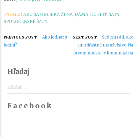
TAGGED
AKO SA OBLIEKA ŽENA
,
DÁMA
,
OUTFIT
,
ŠATY
,
SPOLOČENSKÉ ŠATY
Navigácia
Ako jednať s
Sedem rád, ako
PREVIOUS POST
NEXT POST
ľuďmi?
mať šťastné manželstvo. Na
v
prvom mieste je komunikácia
článku
Hľadaj
Hľadať:
F a c e b o o k