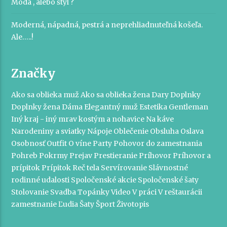
Móda , alebo štýl ?
Moderná, nápadná, pestrá a neprehliadnuteľná košeľa.
Ale…..!
Značky
Ako sa oblieka muž
Ako sa oblieka žena
Dary
Doplnky
Doplnky žena
Dáma
Elegantný muž
Estetika
Gentleman
Iný kraj - iný mrav
kostým a nohavice
Na káve
Narodeniny a sviatky
Nápoje
Oblečenie
Obsluha
Oslava
Osobnosť
Outfit
O víne
Party
Pohovor do zamestnania
Pohreb
Pokrmy
Prejav
Prestieranie
Príhovor
Príhovor a
prípitok
Prípitok
Reč tela
Servírovanie
Slávnostné
rodinné udalosti
Spoločenské akcie
Spoločenské šaty
Stolovanie
Svadba
Topánky
Video
V práci
V reštaurácii
zamestnanie
Ľudia
Šaty
Šport
Životopis