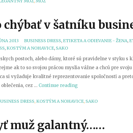
LEGANTNÝ MUŽ
,
MUŽ
pestrá
a
neprehliadnute
 chýbať v šatníku busi
košeľa.
Ale…..!“
CATEGORIES
JÚNA 2013
BUSINESS DRESS
,
ETIKETA A ODIEVANIE - ŽENA
,
E
SS
,
KOSTÝM A NOHAVICE
,
SAKO
kych postoch, alebo dámy, ktoré sú pravidelne v styku s k
rejme ak to so svojou prácou myslia vážne a chcú pre svoj
ca si vyžaduje kvalitné reprezentovanie spoločnosti a pret
„Čo
oblečenia, cez …
Continue reading
by
USINESS DRESS
,
KOSTÝM A NOHAVICE
,
SAKO
nemalo
chýbať
v
yť muž galantný……
šatníku