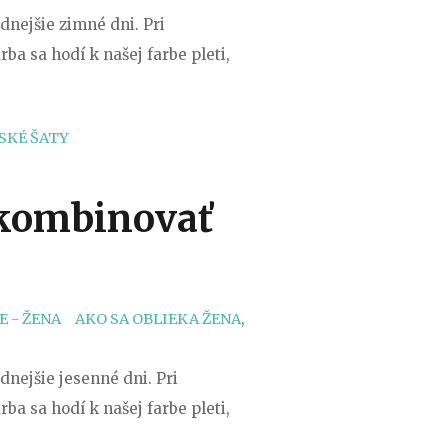
dnejšie zimné dni. Pri
ba sa hodí k našej farbe pleti,
SKÉ ŠATY
o kombinovať
TAGS
E - ŽENA
AKO SA OBLIEKA ŽENA
,
dnejšie jesenné dni. Pri
ba sa hodí k našej farbe pleti,