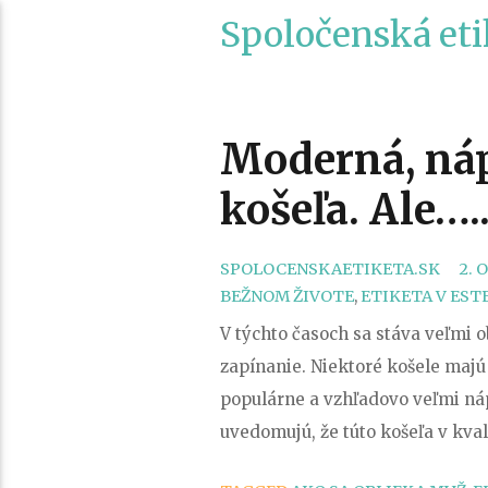
Spoločenská eti
Moderná, náp
košeľa. Ale…..
SPOLOCENSKAETIKETA.SK
2. 
BEŽNOM ŽIVOTE
,
ETIKETA V EST
V týchto časoch sa stáva veľmi 
zapínanie. Niektoré košele majú 
populárne a vzhľadovo veľmi nápa
uvedomujú, že túto košeľa v kva