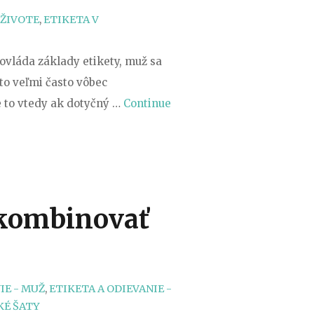
 ŽIVOTE
,
ETIKETA V
ovláda základy etikety, muž sa
to veľmi často vôbec
e to vtedy ak dotyčný …
Continue
o kombinovať
IE - MUŽ
,
ETIKETA A ODIEVANIE -
KÉ ŠATY