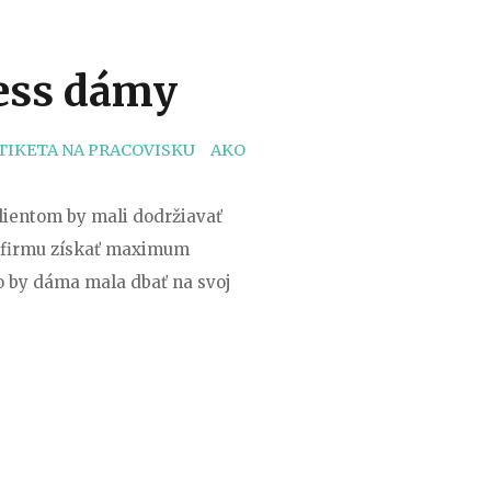
ľná
ness dámy
TAGS
TIKETA NA PRACOVISKU
AKO
lientom by mali dodržiavať
u firmu získať maximum
o by dáma mala dbať na svoj