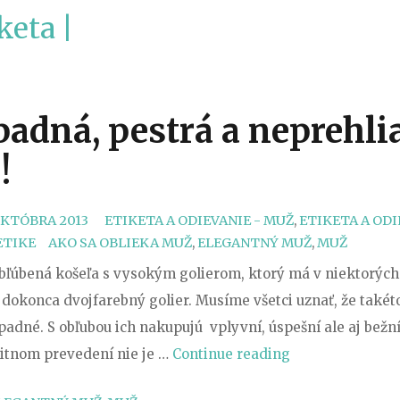
keta |
adná, pestrá a neprehli
!
CATEGORIES
OKTÓBRA 2013
ETIKETA A ODIEVANIE - MUŽ
,
ETIKETA A ODI
TAGS
ETIKE
AKO SA OBLIEKA MUŽ
,
ELEGANTNÝ MUŽ
,
MUŽ
obľúbená košeľa s vysokým golierom, ktorý má v niektorých
dokonca dvojfarebný golier. Musíme všetci uznať, že takéto
dné. S obľubou ich nakupujú vplyvní, úspešní ale aj bežní 
„Moderná,
litnom prevedení nie je …
Continue reading
nápadná,