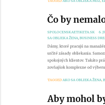
TAGGED
AKO SA OBLIEKA MUŽ
,
E
Čo by nemalo
SPOLOCENSKAETIKETA.SK
6. 
SA OBLIEKA ŽENA
,
BUSINESS DRE
Dámy, ktoré pracujú na manažérs
určité zásady obliekania. Samoz
spokojných klientov. Takáto prá
zovňajšok komplexne od výberu 
TAGGED
AKO SA OBLIEKA ŽENA
,
B
Aby mohol b