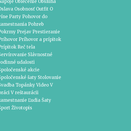
Nápoje
Oblečenie
Obsluha
Oslava
Osobnosť
Outfit
O
víne
Party
Pohovor do
zamestnania
Pohreb
Pokrmy
Prejav
Prestieranie
Príhovor
Príhovor a prípitok
Prípitok
Reč tela
Servírovanie
Slávnostné
rodinné udalosti
Spoločenské akcie
Spoločenské šaty
Stolovanie
Svadba
Topánky
Video
V
práci
V reštaurácii
zamestnanie
Ľudia
Šaty
Šport
Životopis