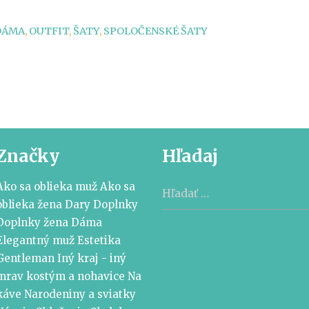
DÁMA
,
OUTFIT
,
ŠATY
,
SPOLOČENSKÉ ŠATY
Značky
Hľadaj
Hľadať:
Ako sa oblieka muž
Ako sa
oblieka žena
Dary
Doplnky
Doplnky žena
Dáma
Elegantný muž
Estetika
Gentleman
Iný kraj - iný
mrav
kostým a nohavice
Na
káve
Narodeniny a sviatky