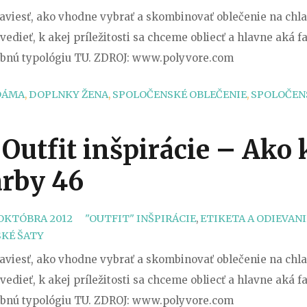
naviesť, ako vhodne vybrať a skombinovať oblečenie na chla
ieť, k akej príležitosti sa chceme obliecť a hlavne aká far
farebnú typológiu TU. ZDROJ: www.polyvore.com
DÁMA
,
DOPLNKY ŽENA
,
SPOLOČENSKÉ OBLEČENIE
,
SPOLOČEN
? Outfit inšpirácie – Ak
arby 46
CATEGORIES
 OKTÓBRA 2012
"OUTFIT" INŠPIRÁCIE
,
ETIKETA A ODIEVANI
KÉ ŠATY
naviesť, ako vhodne vybrať a skombinovať oblečenie na chla
ieť, k akej príležitosti sa chceme obliecť a hlavne aká far
farebnú typológiu TU. ZDROJ: www.polyvore.com