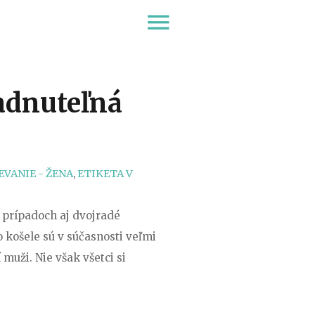
menu
adnuteľná
EVANIE - ŽENA
,
ETIKETA V
 prípadoch aj dvojradé
 košele sú v súčasnosti veľmi
muži. Nie však všetci si