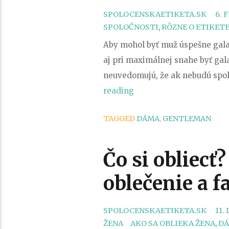
SPOLOCENSKAETIKETA.SK
6. 
SPOLOČNOSTI
,
RÔZNE O ETIKET
Aby mohol byť muž úspešne galan
aj pri maximálnej snahe byť gal
neuvedomujú, že ak nebudú spolu
„Aby
reading
mohol
TAGGED
DÁMA
,
GENTLEMAN
byť
muž
galantný……“
Čo si obliecť
oblečenie a f
SPOLOCENSKAETIKETA.SK
11.
TAGS
ŽENA
AKO SA OBLIEKA ŽENA
,
D