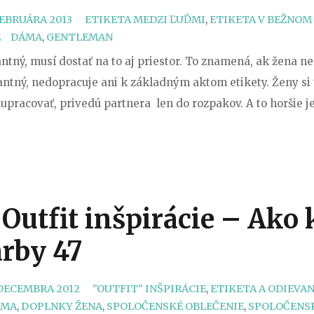
business
CATEGORIES
FEBRUÁRA 2013
ETIKETA MEDZI ĽUĎMI
,
ETIKETA V BEŽNOM
dámy“
TAGS
E
DÁMA
,
GENTLEMAN
tný, musí dostať na to aj priestor. To znamená, ak žena ne
antný, nedopracuje ani k základným aktom etikety. Ženy si 
pracovať, privedú partnera len do rozpakov. A to horšie j
? Outfit inšpirácie – Ak
arby 47
CATEGORIES
 DECEMBRA 2012
"OUTFIT" INŠPIRÁCIE
,
ETIKETA A ODIEVAN
ÁMA
,
DOPLNKY ŽENA
,
SPOLOČENSKÉ OBLEČENIE
,
SPOLOČENS