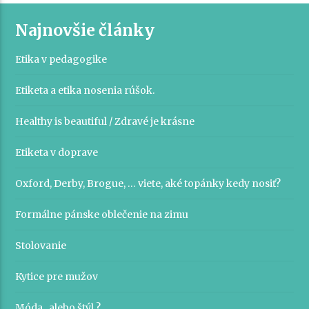
Najnovšie články
Etika v pedagogike
Etiketa a etika nosenia rúšok.
Healthy is beautiful / Zdravé je krásne
Etiketa v doprave
Oxford, Derby, Brogue, … viete, aké topánky kedy nosiť?
Formálne pánske oblečenie na zimu
Stolovanie
Kytice pre mužov
Móda , alebo štýl ?