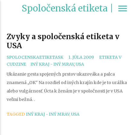
Spoločenská etiketa |
menu
Zvyky a spoločenská etiketa v
USA
CATEGORIES
SPOLOCENSKAETIKETASK
1. JÚLA 2009
ETIKETA V
TAGS
CUDZINE
INÝ KRAJ - INÝ MRAV
,
USA
Ukázanie gesta spojených prstov ukazováka a palca
znamená „OK“ Na rozdiel od iných krajín kde je to urážka
alebo vulgárnosť. Úcta k ženám je v spoločnosti je v USA
veľmi bežná. .
TAGGED
INÝ KRAJ - INÝ MRAV
,
USA