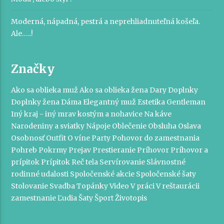
Moderná, nápadná, pestrá a neprehliadnuteľná košeľa.
Ale…..!
Značky
Ako sa oblieka muž
Ako sa oblieka žena
Dary
Doplnky
Doplnky žena
Dáma
Elegantný muž
Estetika
Gentleman
Iný kraj - iný mrav
kostým a nohavice
Na káve
Narodeniny a sviatky
Nápoje
Oblečenie
Obsluha
Oslava
Osobnosť
Outfit
O víne
Party
Pohovor do zamestnania
Pohreb
Pokrmy
Prejav
Prestieranie
Príhovor
Príhovor a
prípitok
Prípitok
Reč tela
Servírovanie
Slávnostné
rodinné udalosti
Spoločenské akcie
Spoločenské šaty
Stolovanie
Svadba
Topánky
Video
V práci
V reštaurácii
zamestnanie
Ľudia
Šaty
Šport
Životopis