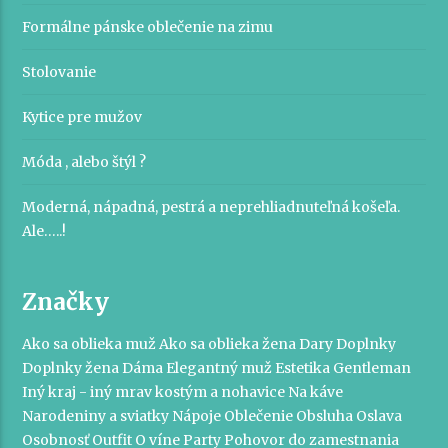
Formálne pánske oblečenie na zimu
Stolovanie
Kytice pre mužov
Móda , alebo štýl ?
Moderná, nápadná, pestrá a neprehliadnuteľná košeľa.
Ale…..!
Značky
Ako sa oblieka muž
Ako sa oblieka žena
Dary
Doplnky
Doplnky žena
Dáma
Elegantný muž
Estetika
Gentleman
Iný kraj - iný mrav
kostým a nohavice
Na káve
Narodeniny a sviatky
Nápoje
Oblečenie
Obsluha
Oslava
Osobnosť
Outfit
O víne
Party
Pohovor do zamestnania