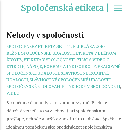
Spoločenská etiketa |
menu
Nehody v spoločnosti
CATEGORI
SPOLOCENSKAETIKETA.SK
11. FEBRUÁRA 2010
BEŽNÉ SPOLOČENSKÉ UDALOSTI
,
ETIKETA V BEŽNOM
ŽIVOTE
,
ETIKETA V SPOLOČNOSTI
,
FILM A VIDEO O
ETIKETE
,
NÁPOJE, POKRMY A INÉ DOBROTY
,
PRACOVNÉ
SPOLOČENSKÉ UDALOSTI
,
SLÁVNOSTNÉ RODINNÉ
UDALOSTI
,
SLÁVNOSTNÉ SPOLOČENSKÉ UDALOSTI
,
TAGS
SPOLOČENSKÉ STOLOVANIE
NEHODY V SPOLOČNOSTI
,
VIDEO
Spoločenské nehody sa nikomu nevyhnú. Preto je
dôležité vedieť ako sa zachovať pri spoločenskom
prešľape, nehode a nešikovnosti. Film Ladislava Špačka je
ideálnou pomôckou ako predchádzať spoločenským