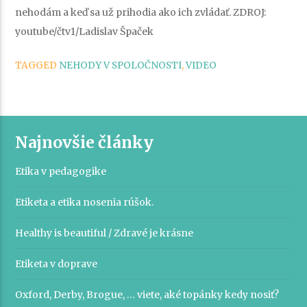
nehodám a keď sa už prihodia ako ich zvládať. ZDROJ:
youtube/čtv1/Ladislav Špaček
TAGGED
NEHODY V SPOLOČNOSTI
,
VIDEO
Najnovšie články
Etika v pedagogike
Etiketa a etika nosenia rúšok.
Healthy is beautiful / Zdravé je krásne
Etiketa v doprave
Oxford, Derby, Brogue, … viete, aké topánky kedy nosiť?