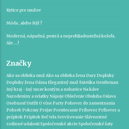
Kytice pre mužov
Móda , alebo štýl ?
Moderná, nápadná, pestrá a neprehliadnuteľná košeľa.
Ale…..!
Značky
Ako sa oblieka muž
Ako sa oblieka žena
Dary
Doplnky
Doplnky žena
Dáma
Elegantný muž
Estetika
Gentleman
Iný kraj - iný mrav
kostým a nohavice
Na káve
Narodeniny a sviatky
Nápoje
Oblečenie
Obsluha
Oslava
Osobnosť
Outfit
O víne
Party
Pohovor do zamestnania
Pohreb
Pokrmy
Prejav
Prestieranie
Príhovor
Príhovor a
prípitok
Prípitok
Reč tela
Servírovanie
Slávnostné
rodinné udalosti
Spoločenské akcie
Spoločenské šaty