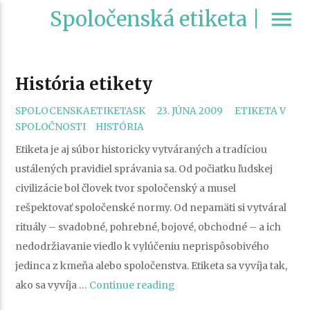
Spoločenská etiketa |
menu
História etikety
CATEGORIES
SPOLOCENSKAETIKETASK
23. JÚNA 2009
ETIKETA V
TAGS
SPOLOČNOSTI
HISTÓRIA
Etiketa je aj súbor historicky vytváraných a tradíciou
ustálených pravidiel správania sa. Od počiatku ľudskej
civilizácie bol človek tvor spoločenský a musel
rešpektovať spoločenské normy. Od nepamäti si vytváral
rituály – svadobné, pohrebné, bojové, obchodné – a ich
nedodržiavanie viedlo k vylúčeniu neprispôsobivého
jedinca z kmeňa alebo spoločenstva. Etiketa sa vyvíja tak,
„História
ako sa vyvíja …
Continue reading
etikety“