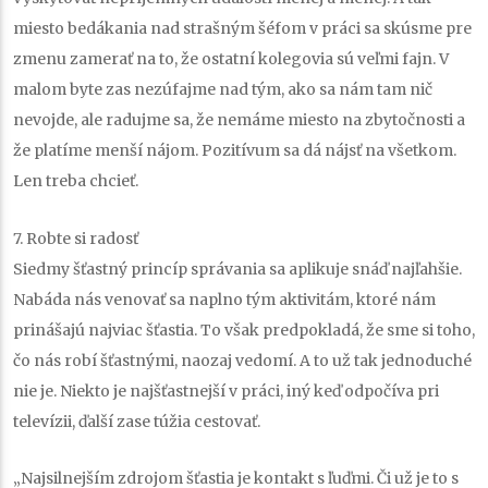
miesto bedákania nad strašným šéfom v práci sa skúsme pre
zmenu zamerať na to, že ostatní kolegovia sú veľmi fajn. V
malom byte zas nezúfajme nad tým, ako sa nám tam nič
nevojde, ale radujme sa, že nemáme miesto na zbytočnosti a
že platíme menší nájom. Pozitívum sa dá nájsť na všetkom.
Len treba chcieť.
7. Robte si radosť
Siedmy šťastný princíp správania sa aplikuje snáď najľahšie.
Nabáda nás venovať sa naplno tým aktivitám, ktoré nám
prinášajú najviac šťastia. To však predpokladá, že sme si toho,
čo nás robí šťastnými, naozaj vedomí. A to už tak jednoduché
nie je. Niekto je najšťastnejší v práci, iný keď odpočíva pri
televízii, ďalší zase túžia cestovať.
„Najsilnejším zdrojom šťastia je kontakt s ľuďmi. Či už je to s