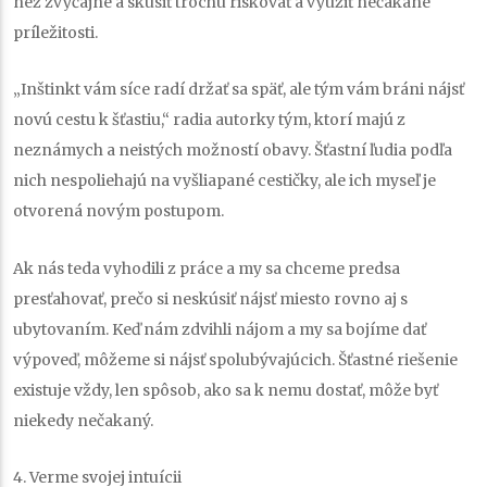
než zvyčajne a skúsiť trochu riskovať a využiť nečakané
príležitosti.
„Inštinkt vám síce radí držať sa späť, ale tým vám bráni nájsť
novú cestu k šťastiu,“ radia autorky tým, ktorí majú z
neznámych a neistých možností obavy. Šťastní ľudia podľa
nich nespoliehajú na vyšliapané cestičky, ale ich myseľ je
otvorená novým postupom.
Ak nás teda vyhodili z práce a my sa chceme predsa
presťahovať, prečo si neskúsiť nájsť miesto rovno aj s
ubytovaním. Keď nám zdvihli nájom a my sa bojíme dať
výpoveď, môžeme si nájsť spolubývajúcich. Šťastné riešenie
existuje vždy, len spôsob, ako sa k nemu dostať, môže byť
niekedy nečakaný.
4. Verme svojej intuícii