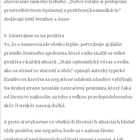
ohováranie niekoho tretieho. „Dobré vzťahy si pestujeme
prostredníctvom úprimnej a pozitívnej komunikácie,“
dodávajú totiž Heather a Anne.
6. Zamerajme sa na pozitíva
To, že s úsmevom ide všetko lepšie, potvrdzuje aj ďalšie
pravidlo šťastného správania, ktoré radia snažiť sa vidieť
pozitíva v každej situácii. „Majú optimistický výraz a vedia,
ako sa otriasť zo starostí a obáv,“ opisujú autorky typické
šťastlivcov, ktorým sa negatívne udalosti zdanlivo vyhýbajú.
Na druhej strane neustále zamračený pesimista, ktorý čaká
od života to najhoršie, sa toho s veľkou pravdepodobnosťou
skôr či neskôr naozaj dočká.
A preto si zvykneme vo všetkých životných situáciách hľadať
vždy pozitíva, nie negatíva, bude sa v našom živote
vyskytovať nepríjemných udalostí menej a menej. A tak