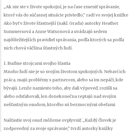
„Ak nie ste v živote spokojní, je na čase zmeniť správanie,
ktoré vás do súčasnej situácie priviedlo,“ radí vo svojej knižke
Ako byť v živote šťastnejší (nakl. Grada) autorky Heather
Summersová a Anne Watsonová a uvádzajú sedem
najdôležitejších pravidiel správania, podľa ktorých sa podľa
nich chová väčšina šťastných ľudí.
1. Buďme strojcami svojho šťastia
Mnoho ľudí nie je so svojím životom spokojných. Nebaví ich
práca, majú problémy s partnerom, alebo sa im nepáči, kde
bývajú. Lenže namiesto toho, aby dali výpoveď, rozišli sa
alebo odsťahovali, len donekonečna reptajú nad svojím
nešťastným osudom, ktorého sú bezmocnými obeťami.
Našťastie svoj osud môžeme ovplyvniť. „Každý človek je
zodpovedný za svoje správanie,“ tvrdí autorky knižky