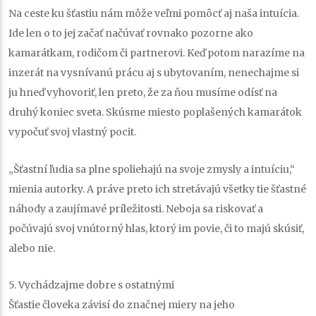
Na ceste ku šťastiu nám môže veľmi pomôcť aj naša intuícia.
Ide len o to jej začať načúvať rovnako pozorne ako
kamarátkam, rodičom či partnerovi. Keď potom narazíme na
inzerát na vysnívanú prácu aj s ubytovaním, nenechajme si
ju hneď vyhovoriť, len preto, že za ňou musíme odísť na
druhý koniec sveta. Skúsme miesto poplašených kamarátok
vypočuť svoj vlastný pocit.
„Šťastní ľudia sa plne spoliehajú na svoje zmysly a intuíciu,“
mienia autorky. A práve preto ich stretávajú všetky tie šťastné
náhody a zaujímavé príležitosti. Neboja sa riskovať a
počúvajú svoj vnútorný hlas, ktorý im povie, či to majú skúsiť,
alebo nie.
5. Vychádzajme dobre s ostatnými
Šťastie človeka závisí do značnej miery na jeho