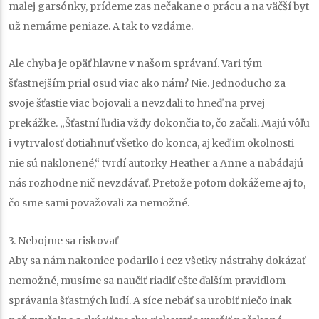
malej garsónky, prídeme zas nečakane o prácu a na väčší byt
už nemáme peniaze. A tak to vzdáme.
Ale chyba je opäť hlavne v našom správaní. Vari tým
šťastnejším prial osud viac ako nám? Nie. Jednoducho za
svoje šťastie viac bojovali a nevzdali to hneď na prvej
prekážke. „Šťastní ľudia vždy dokončia to, čo začali. Majú vôľu
i vytrvalosť dotiahnuť všetko do konca, aj keď im okolnosti
nie sú naklonené,“ tvrdí autorky Heather a Anne a nabádajú
nás rozhodne nič nevzdávať. Pretože potom dokážeme aj to,
čo sme sami považovali za nemožné.
3. Nebojme sa riskovať
Aby sa nám nakoniec podarilo i cez všetky nástrahy dokázať
nemožné, musíme sa naučiť riadiť ešte ďalším pravidlom
správania šťastných ľudí. A síce nebáť sa urobiť niečo inak