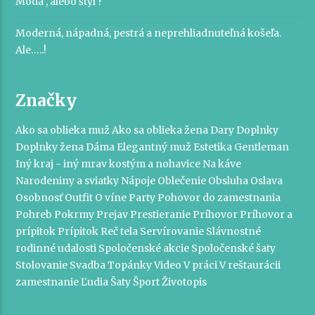
Móda , alebo štýl ?
Moderná, nápadná, pestrá a neprehliadnuteľná košeľa.
Ale…..!
Značky
Ako sa oblieka muž
Ako sa oblieka žena
Dary
Doplnky
Doplnky žena
Dáma
Elegantný muž
Estetika
Gentleman
Iný kraj - iný mrav
kostým a nohavice
Na káve
Narodeniny a sviatky
Nápoje
Oblečenie
Obsluha
Oslava
Osobnosť
Outfit
O víne
Party
Pohovor do zamestnania
Pohreb
Pokrmy
Prejav
Prestieranie
Príhovor
Príhovor a
prípitok
Prípitok
Reč tela
Servírovanie
Slávnostné
rodinné udalosti
Spoločenské akcie
Spoločenské šaty
Stolovanie
Svadba
Topánky
Video
V práci
V reštaurácii
zamestnanie
Ľudia
Šaty
Šport
Životopis