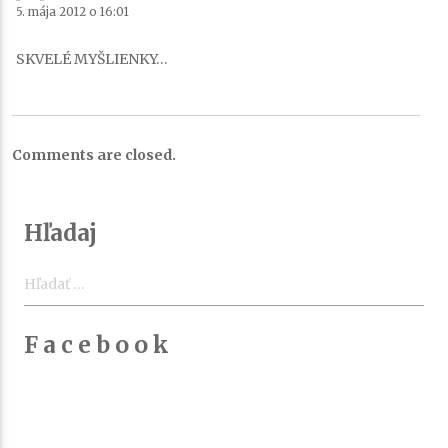
5. mája 2012 o 16:01
SKVELÉ MYŠLIENKY…
Comments are closed.
Hľadaj
Hľadať:
F a c e b o o k