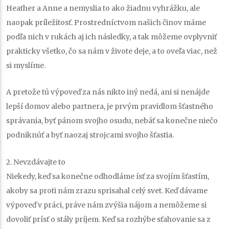
Heather a Anne a nemyslia to ako žiadnu vyhrážku, ale
naopak príležitosť. Prostredníctvom našich činov máme
podľa nich v rukách aj ich následky, a tak môžeme ovplyvniť
prakticky všetko, čo sa nám v živote deje, a to oveľa viac, než
si myslíme.
A pretože tú výpoveď za nás nikto iný nedá, ani si nenájde
lepší domov alebo partnera, je prvým pravidlom šťastného
správania, byť pánom svojho osudu, nebáť sa konečne niečo
podniknúť a byť naozaj strojcami svojho šťastia.
2. Nevzdávajte to
Niekedy, keď sa konečne odhodláme ísť za svojím šťastím,
akoby sa proti nám zrazu sprisahal celý svet. Keď dávame
výpoveď v práci, práve nám zvýšia nájom a nemôžeme si
dovoliť prísť o stály príjem. Keď sa rozhýbe sťahovanie sa z