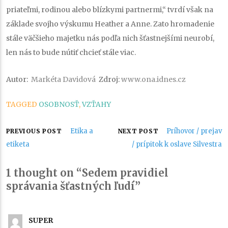
priateľmi, rodinou alebo blízkymi partnermi,“ tvrdí však na
základe svojho výskumu Heather a Anne. Zato hromadenie
stále väčšieho majetku nás podľa nich šťastnejšími neurobí,
len nás to bude nútiť chcieť stále viac.
Autor:
Markéta Davidová
Zdroj:
www.ona.idnes.cz
TAGGED
OSOBNOSŤ
,
VZŤAHY
Navigácia
Etika a
Príhovor / prejav
PREVIOUS POST
NEXT POST
etiketa
/ prípitok k oslave Silvestra
v
1 thought on “Sedem pravidiel
článku
správania šťastných ľudí”
SUPER
píše: