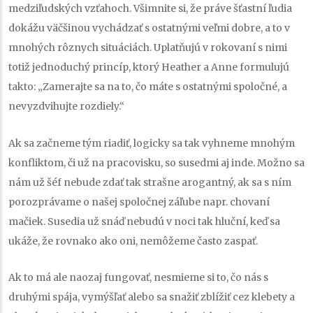
medziľudských vzťahoch. Všimnite si, že práve šťastní ľudia
dokážu väčšinou vychádzať s ostatnými veľmi dobre, a to v
mnohých rôznych situáciách. Uplatňujú v rokovaní s nimi
totiž jednoduchý princíp, ktorý Heather a Anne formulujú
takto: „Zamerajte sa na to, čo máte s ostatnými spoločné, a
nevyzdvihujte rozdiely.“
Ak sa začneme tým riadiť, logicky sa tak vyhneme mnohým
konfliktom, či už na pracovisku, so susedmi aj inde. Možno sa
nám už šéf nebude zdať tak strašne arogantný, ak sa s ním
porozprávame o našej spoločnej záľube napr. chovaní
mačiek. Susedia už snáď nebudú v noci tak hluční, keď sa
ukáže, že rovnako ako oni, nemôžeme často zaspať.
Ak to má ale naozaj fungovať, nesmieme si to, čo nás s
druhými spája, vymýšľať alebo sa snažiť zblížiť cez klebety a