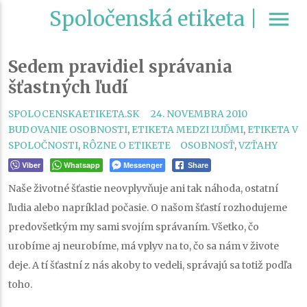
Spoločenská etiketa |
menu
Sedem pravidiel správania
šťastných ľudí
CATEGORI
SPOLOCENSKAETIKETA.SK
24. NOVEMBRA 2010
BUDOVANIE OSOBNOSTI
,
ETIKETA MEDZI ĽUĎMI
,
ETIKETA V
TAGS
SPOLOČNOSTI
,
RÔZNE O ETIKETE
OSOBNOSŤ
,
VZŤAHY
Viber
Whatsapp
Messenger
Share
Naše životné šťastie neovplyvňuje ani tak náhoda, ostatní
ľudia alebo napríklad počasie. O našom šťastí rozhodujeme
predovšetkým my sami svojím správaním. Všetko, čo
urobíme aj neurobíme, má vplyv na to, čo sa nám v živote
deje. A tí šťastní z nás akoby to vedeli, správajú sa totiž podľa
toho.