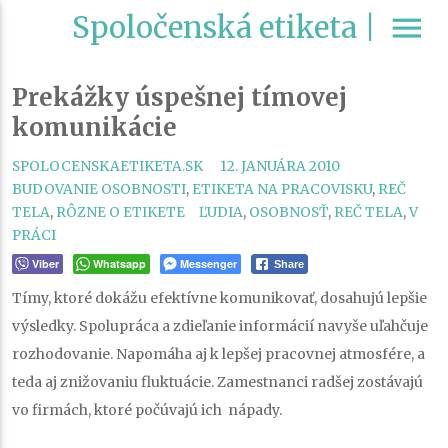
Spoločenská etiketa |
menu
Prekážky úspešnej tímovej
komunikácie
CATEGORIES
SPOLOCENSKAETIKETA.SK
12. JANUÁRA 2010
BUDOVANIE OSOBNOSTI
,
ETIKETA NA PRACOVISKU
,
REČ
TAGS
TELA
,
RÔZNE O ETIKETE
ĽUDIA
,
OSOBNOSŤ
,
REČ TELA
,
V
PRÁCI
Viber
Whatsapp
Messenger
Share
Tímy, ktoré dokážu efektívne komunikovať, dosahujú lepšie
výsledky. Spolupráca a zdieľanie informácií navyše uľahčuje
rozhodovanie. Napomáha aj k lepšej pracovnej atmosfére, a
teda aj znižovaniu fluktuácie. Zamestnanci radšej zostávajú
vo firmách, ktoré počúvajú ich nápady.