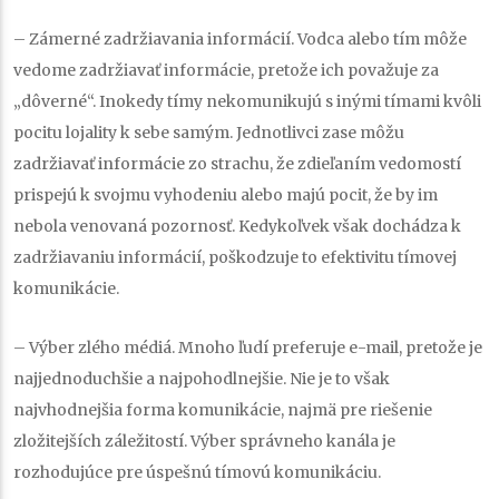
–
Zámerné zadržiavania informácií.
Vodca alebo tím môže
vedome zadržiavať informácie, pretože ich považuje za
„dôverné“. Inokedy tímy nekomunikujú s inými tímami kvôli
pocitu lojality k sebe samým. Jednotlivci zase môžu
zadržiavať informácie zo strachu, že zdieľaním vedomostí
prispejú k svojmu vyhodeniu alebo majú pocit, že by im
nebola venovaná pozornosť. Kedykoľvek však dochádza k
zadržiavaniu informácií, poškodzuje to efektivitu tímovej
komunikácie.
–
Výber zlého médiá
. Mnoho ľudí preferuje e-mail, pretože je
najjednoduchšie a najpohodlnejšie. Nie je to však
najvhodnejšia forma komunikácie, najmä pre riešenie
zložitejších záležitostí. Výber správneho kanála je
rozhodujúce pre úspešnú tímovú komunikáciu.