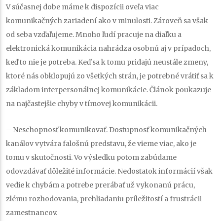
V súčasnej dobe máme k dispozícii oveľa viac
komunikačných zariadení ako v minulosti. Zároveň sa však
od seba vzďaľujeme. Mnoho ľudí pracuje na diaľku a
elektronická komunikácia nahrádza osobnú aj v prípadoch,
keď to nie je potreba. Keď sa k tomu pridajú neustále zmeny,
ktoré nás obklopujú zo všetkých strán, je potrebné vrátiť sa k
základom interpersonálnej komunikácie. Článok poukazuje
na najčastejšie chyby v tímovej komunikácii.
–
Neschopnosť komunikovať.
Dostupnosť komunikačných
kanálov vytvára falošnú predstavu, že vieme viac, ako je
tomu v skutočnosti. Vo výsledku potom zabúdame
odovzdávať dôležité informácie. Nedostatok informácií však
vedie k chybám a potrebe prerábať už vykonanú prácu,
zlému rozhodovania, prehliadaniu príležitostí a frustrácii
zamestnancov.