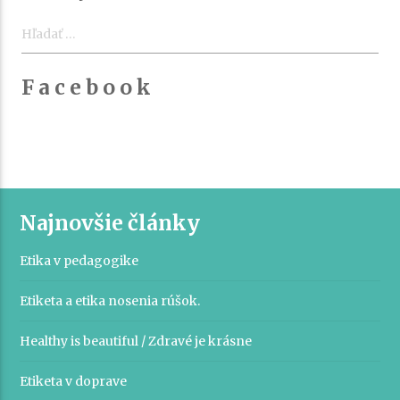
Hľadať:
F a c e b o o k
Najnovšie články
Etika v pedagogike
Etiketa a etika nosenia rúšok.
Healthy is beautiful / Zdravé je krásne
Etiketa v doprave