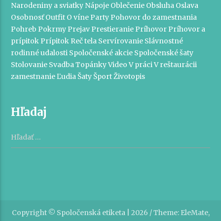
Narodeniny a sviatky
Nápoje
Oblečenie
Obsluha
Oslava
Osobnosť
Outfit
O víne
Party
Pohovor do zamestnania
Pohreb
Pokrmy
Prejav
Prestieranie
Príhovor
Príhovor a
prípitok
Prípitok
Reč tela
Servírovanie
Slávnostné
rodinné udalosti
Spoločenské akcie
Spoločenské šaty
Stolovanie
Svadba
Topánky
Video
V práci
V reštaurácii
zamestnanie
Ľudia
Šaty
Šport
Životopis
Hľadaj
Hľadať:
Copyright © Spoločenská etiketa | 2026 / Theme: EleMate,