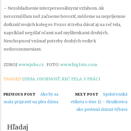
–
Nezohľadnenie interpersonálnymi vzťahom
. Ak
nerozmýšľam než začneme hovoriť, môžeme sa nepríjemne
dotknúť svojich kolegov. Pozor si treba dávať aj na reč tela,
napríklad negúľať očami nad myšlienkami druhých.
Neschopnosť vnímať potreby druhých vedie k
nedorozumeniam.
ZDROJ:
www.jobs.cz
FOTO:
www.bigfoto.com
TAGGED
ĽUDIA
,
OSOBNOSŤ
,
REČ TELA
,
V PRÁCI
Navigácia
Ako by sa
Spoločenská
PREVIOUS POST
NEXT POST
mala pripraviť na ples dáma
etiketa o víne 12 – Hruškovica
v
ako povinná zimná výbava
článku
Hľadaj