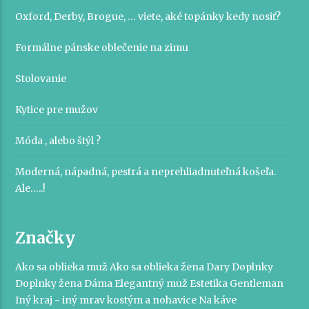
Oxford, Derby, Brogue, … viete, aké topánky kedy nosiť?
Formálne pánske oblečenie na zimu
Stolovanie
Kytice pre mužov
Móda , alebo štýl ?
Moderná, nápadná, pestrá a neprehliadnuteľná košeľa.
Ale…..!
Značky
Ako sa oblieka muž
Ako sa oblieka žena
Dary
Doplnky
Doplnky žena
Dáma
Elegantný muž
Estetika
Gentleman
Iný kraj - iný mrav
kostým a nohavice
Na káve