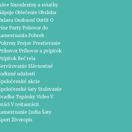
káve
Narodeniny a sviatky
Nápoje
Oblečenie
Obsluha
Oslava
Osobnosť
Outfit
O
víne
Party
Pohovor do
zamestnania
Pohreb
Pokrmy
Prejav
Prestieranie
Príhovor
Príhovor a prípitok
Prípitok
Reč tela
Servírovanie
Slávnostné
rodinné udalosti
Spoločenské akcie
Spoločenské šaty
Stolovanie
Svadba
Topánky
Video
V
práci
V reštaurácii
zamestnanie
Ľudia
Šaty
Šport
Životopis