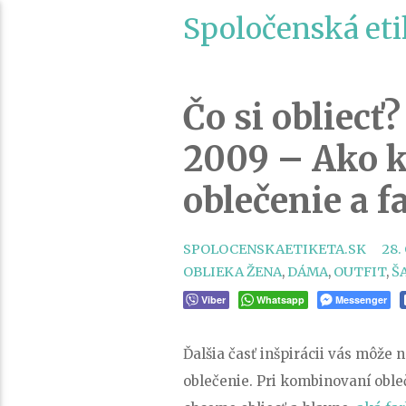
Spoločenská eti
Čo si obliecť?
2009 – Ako 
oblečenie a f
SPOLOCENSKAETIKETA.SK
28.
OBLIEKA ŽENA
,
DÁMA
,
OUTFIT
,
Š
Viber
Whatsapp
Messenger
Ďalšia časť inšpirácii vás môže
oblečenie. Pri kombinovaní obleč