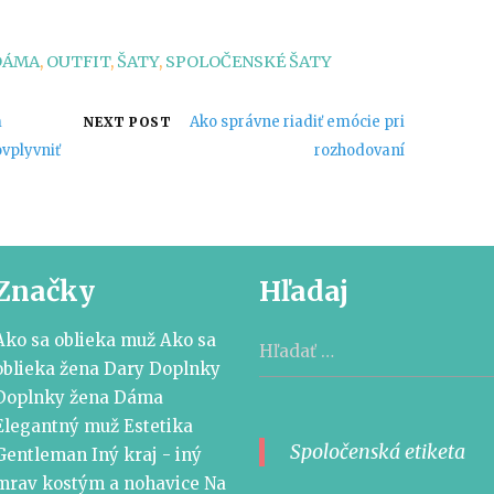
DÁMA
,
OUTFIT
,
ŠATY
,
SPOLOČENSKÉ ŠATY
m
Ako správne riadiť emócie pri
NEXT POST
vplyvniť
rozhodovaní
Značky
Hľadaj
Hľadať:
Ako sa oblieka muž
Ako sa
oblieka žena
Dary
Doplnky
Doplnky žena
Dáma
Elegantný muž
Estetika
Spoločenská etiketa
Gentleman
Iný kraj - iný
mrav
kostým a nohavice
Na