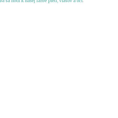
ba sa hodí k našej farbe pleti, vlasov a očí
.