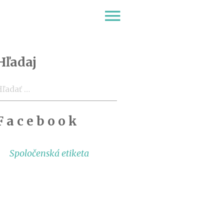
menu
Hľadaj
ľadať:
F a c e b o o k
Spoločenská etiketa