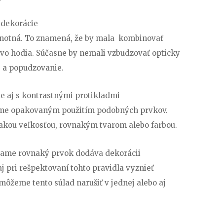
 dekorácie
dnotná. To znamená, že by mala kombinovať
lovo hodia. Súčasne by nemali vzbudzovať opticky
 a popudzovanie.
 aj s kontrastnými protikladmi
me opakovaným použitím podobných prvkov.
akou veľkosťou, rovnakým tvarom alebo farbou.
ívame rovnaký prvok dodáva dekorácii
j pri rešpektovaní tohto pravidla vyznieť
ôžeme tento súlad narušiť v jednej alebo aj