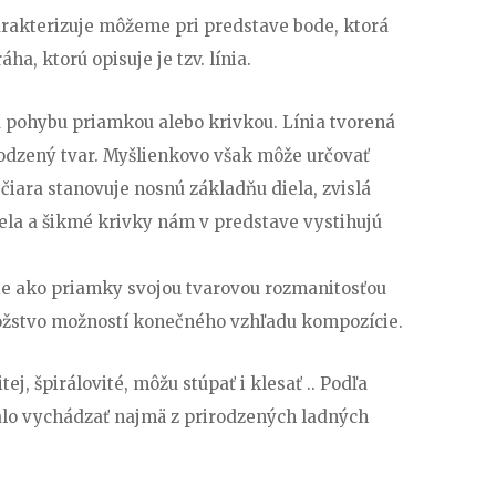
harakterizuje môžeme pri predstave bode, ktorá
a, ktorú opisuje je tzv. línia.
 pohybu priamkou alebo krivkou. Línia tvorená
odzený tvar. Myšlienkovo však môže určovať
 čiara stanovuje nosnú základňu diela, zvislá
iela a šikmé krivky nám v predstave vystihujú
ie ako priamky svojou tvarovou rozmanitosťou
ožstvo možností konečného vzhľadu kompozície.
ej, špirálovité, môžu stúpať i klesať .. Podľa
alo vychádzať najmä z prirodzených ladných