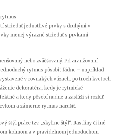
 rytmus
í striedať jednotlivé prvky s druhými v
rvky menej výrazné striedať s prvkami
enšovaný nebo zväčšovaný. Pri aranžovaní
 jednoduchý rytmus pôsobiť fádne – napríklad
vystavené v rovnakých vázach, po troch kvetoch
váženie dekoratéra, kedy je rytmické
ktné a kedy pôsobí nudne a zaslúži si rozbiť
rvkom a zámerne rytmus narušiť.
ý štýl práce tzv. „skyline štýl“. Rastliny či iné
lnom kolmom a v pravidelnom jednoduchom