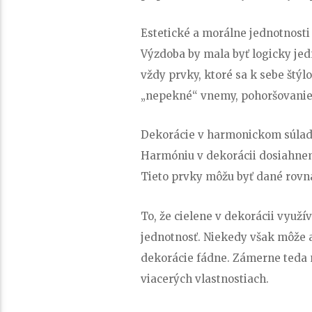
Estetické a morálne jednotnosti
Výzdoba by mala byť logicky je
vždy prvky, ktoré sa k sebe štý
„nepekné“ vnemy, pohoršovanie
Dekorácie v harmonickom súlade
Harmóniu v dekorácii dosiahne
Tieto prvky môžu byť dané rovn
To, že cielene v dekorácii využ
jednotnosť. Niekedy však môže a
dekorácie fádne. Zámerne teda m
viacerých vlastnostiach.