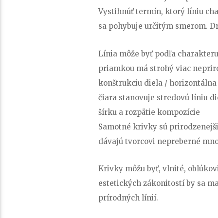
Vystihnúť termín, ktorý líniu c
sa pohybuje určitým smerom. Dráh
Línia môže byť podľa charakteru
priamkou má strohý viac neprir
konštrukciu diela / horizontálna
čiara stanovuje stredovú líniu d
šírku a rozpätie kompozície
Samotné krivky sú prirodzenejš
dávajú tvorcovi nepreberné mn
Krivky môžu byť, vlnité, oblúkovit
estetických zákonitostí by sa m
prírodných línií.