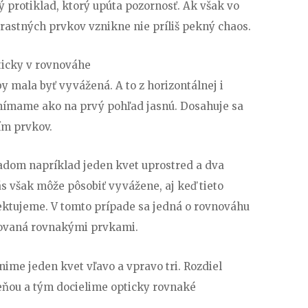
ý protiklad, ktorý upúta pozornosť. Ak však vo
astných prvkov vznikne nie príliš pekný chaos.
ticky v rovnováhe
 mala byť vyvážená. A to z horizontálnej i
vnímame ako na prvý pohľad jasnú. Dosahuje sa
ím prvkov.
ladom napríklad jeden kvet uprostred a dva
ás však môže pôsobiť vyvážene, aj keď tieto
ektujeme. V tomto prípade sa jedná o rovnováhu
inovaná rovnakými prvkami.
nime jeden kvet vľavo a vpravo tri. Rozdiel
ňou a tým docielime opticky rovnaké