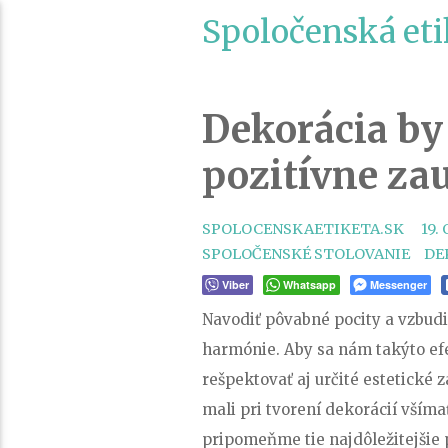
Spoločenská eti
Dekorácia by
pozitívne zau
SPOLOCENSKAETIKETA.SK
19.
TA
SPOLOČENSKÉ STOLOVANIE
DE
Viber
Whatsapp
Messenger
Navodiť pôvabné pocity a vzbudi
harmónie. Aby sa nám takýto efe
rešpektovať aj určité estetické 
mali pri tvorení dekorácií všíma
pripomeňme tie najdôležitejšie 