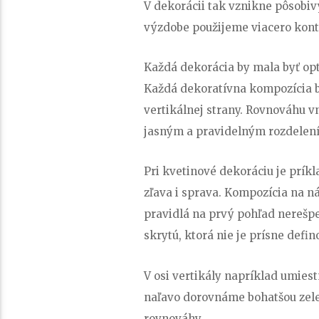
V dekorácii tak vznikne pôsobiv
výzdobe použijeme viacero kontr
Každá dekorácia by mala byť op
Každá dekoratívna kompozícia by
vertikálnej strany. Rovnováhu 
jasným a pravidelným rozdelen
Pri kvetinové dekoráciu je prík
zľava i sprava. Kompozícia na n
pravidlá na prvý pohľad nerešp
skrytú, ktorá nie je prísne def
V osi vertikály napríklad umiest
naľavo dorovnáme bohatšou zele
rovnováhy.