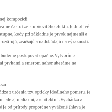
nej kompozícii
vame často tzv. stupňovitého efektu. Jednotlivé
upne, kedy pri základne je prvok najmenší a
ozširujú, zväčšujú a nadobúdajú na výraznosti.
k budeme postupovať opačne. Vytvoríme
mi prvkami a smerom nahor uberáme na
ezu
hádza z určenia tzv. opticky ideálneho pomeru. Je
, ale aj maliarmi, architektmi. Vychádza z
ré je od prírody proporčne vyvážené (hlava je