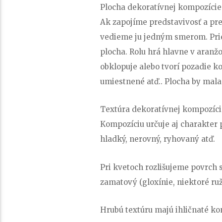
Plocha dekoratívnej kompozície
Ak zapojíme predstavivosť a pred
vedieme ju jedným smerom. Pries
plocha. Rolu hrá hlavne v aranžo
obklopuje alebo tvorí pozadie ko
umiestnené atď.. Plocha by mal
Textúra dekoratívnej kompozíci
Kompozíciu určuje aj charakter 
hladký, nerovný, ryhovaný atď.
Pri kvetoch rozlišujeme povrch s
zamatový (gloxínie, niektoré ruž
Hrubú textúru majú ihličnaté ko