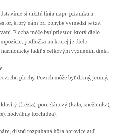
stavíme si určitú líniu napr. priamku a
tor, ktorý nám pri pohybe vymedzí je tzv.
vaní. Plocha môže byť priestor, ktorý dielo
mpozície, podložka na ktorej je dielo
a harmonicky ladiť s celkovým vyznením diela.
e
povrchu plochy. Povrch môže byť drsný, jemný,
klovitý (frézia), porcelánový (kala, snežienka),
e), hodvábny (orchidea).
náre, drsnú rozpukaná kôra borovice atď.