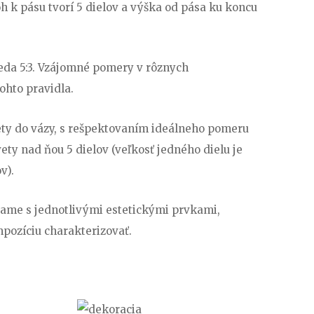
h k pásu tvorí 5 dielov a výška od pása ku koncu
eda 5:3. Vzájomné pomery v rôznych
ohto pravidla.
ty do vázy, s rešpektovaním ideálneho pomeru
vety nad ňou 5 dielov (veľkosť jedného dielu je
v).
ávame s jednotlivými estetickými prvkami,
ozíciu charakterizovať.