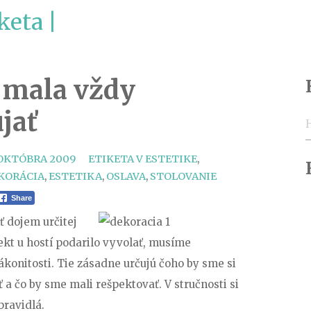
keta |
 mala vždy
jať
H
CATEGORIES
 OKTÓBRA 2009
ETIKETA V ESTETIKE
,
GS
KORÁCIA
,
ESTETIKA
,
OSLAVA
,
STOLOVANIE
Share
ť dojem určitej
kt u hostí podarilo vyvolať, musíme
zákonitosti. Tie zásadne určujú čoho by sme si
ť a čo by sme mali rešpektovať. V stručnosti si
pravidlá.