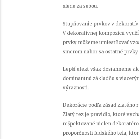
slede za sebou.
Stupňovanie prvkov v dekoratív
V dekoratívnej kompozícii využí
prvky môžeme umiestňovať vzost
smerom nahor sa ostatné prvky r
Lepší efekt však dosiahneme a
dominantnú základňu s viacerý
výraznosti.
Dekorácie podľa zásad zlatého r
Zlatý rez je pravidlo, ktoré vyc
rešpektované nielen dekoratérom
proporčnosti ľudského tela, kto