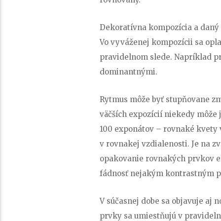
Dekoratívna kompozícia a daný
Vo vyváženej kompozícii sa oplat
pravidelnom slede. Napríklad p
dominantnými.
Rytmus môže byť stupňovane zm
väčších expozícií niekedy môže
100 exponátov – rovnaké kvety 
v rovnakej vzdialenosti. Je na z
opakovanie rovnakých prvkov efe
fádnosť nejakým kontrastným p
V súčasnej dobe sa objavuje aj nov
prvky sa umiestňujú v pravide