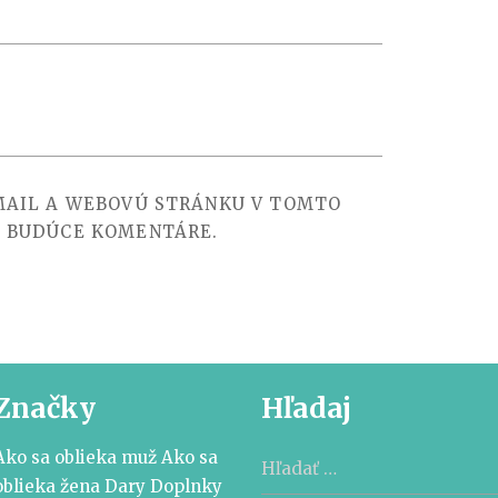
-MAIL A WEBOVÚ STRÁNKU V TOMTO
E BUDÚCE KOMENTÁRE.
Značky
Hľadaj
Hľadať:
Ako sa oblieka muž
Ako sa
oblieka žena
Dary
Doplnky