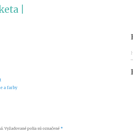
keta |
H
t
e a farby
á.
Vyžadované polia sú označené
*