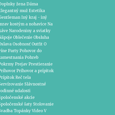
Doplnky žena
Dáma
Elegantný muž
Estetika
Gentleman
Iný kraj - iný
mrav
kostým a nohavice
Na
káve
Narodeniny a sviatky
Nápoje
Oblečenie
Obsluha
Oslava
Osobnosť
Outfit
O
víne
Party
Pohovor do
zamestnania
Pohreb
Pokrmy
Prejav
Prestieranie
Príhovor
Príhovor a prípitok
Prípitok
Reč tela
Servírovanie
Slávnostné
rodinné udalosti
Spoločenské akcie
Spoločenské šaty
Stolovanie
Svadba
Topánky
Video
V