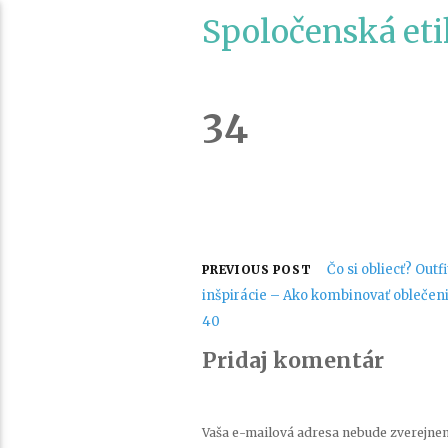
Spoločenská eti
34
Navigácia
Čo si obliecť? Outfi
PREVIOUS POST
inšpirácie – Ako kombinovať oblečeni
v
40
Pridaj komentár
článku
Vaša e-mailová adresa nebude zverejnen