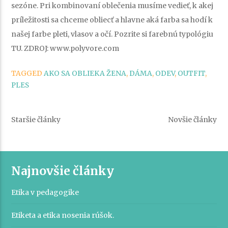
sezóne. Pri kombinovaní oblečenia musíme vedieť, k akej
príležitosti sa chceme obliecť a hlavne aká farba sa hodí k
našej farbe pleti, vlasov a očí. Pozrite si farebnú typológiu
TU. ZDROJ: www.polyvore.com
TAGGED
AKO SA OBLIEKA ŽENA
,
DÁMA
,
ODEV
,
OUTFIT
,
PLES
Navigácia
Staršie články
Novšie články
v
článkoch
Najnovšie články
Etika v pedagogike
Etiketa a etika nosenia rúšok.