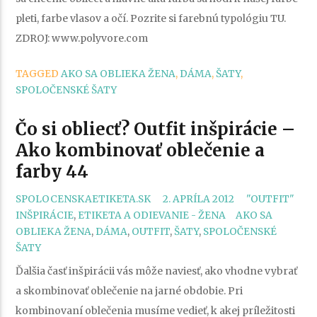
pleti, farbe vlasov a očí. Pozrite si farebnú typológiu TU.
ZDROJ: www.polyvore.com
TAGGED
AKO SA OBLIEKA ŽENA
,
DÁMA
,
ŠATY
,
SPOLOČENSKÉ ŠATY
Čo si obliecť? Outfit inšpirácie –
Ako kombinovať oblečenie a
farby 44
CATEGORIES
SPOLOCENSKAETIKETA.SK
2. APRÍLA 2012
"OUTFIT"
TAGS
INŠPIRÁCIE
,
ETIKETA A ODIEVANIE - ŽENA
AKO SA
OBLIEKA ŽENA
,
DÁMA
,
OUTFIT
,
ŠATY
,
SPOLOČENSKÉ
ŠATY
Ďalšia časť inšpirácii vás môže naviesť, ako vhodne vybrať
a skombinovať oblečenie na jarné obdobie. Pri
kombinovaní oblečenia musíme vedieť, k akej príležitosti