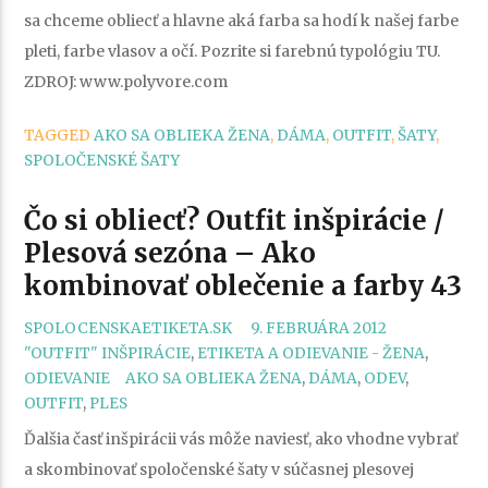
sa chceme obliecť a hlavne aká farba sa hodí k našej farbe
pleti, farbe vlasov a očí. Pozrite si farebnú typológiu TU.
ZDROJ: www.polyvore.com
TAGGED
AKO SA OBLIEKA ŽENA
,
DÁMA
,
OUTFIT
,
ŠATY
,
SPOLOČENSKÉ ŠATY
Čo si obliecť? Outfit inšpirácie /
Plesová sezóna – Ako
kombinovať oblečenie a farby 43
SPOLOCENSKAETIKETA.SK
9. FEBRUÁRA 2012
CATEGORIES
"OUTFIT" INŠPIRÁCIE
,
ETIKETA A ODIEVANIE - ŽENA
,
TAGS
ODIEVANIE
AKO SA OBLIEKA ŽENA
,
DÁMA
,
ODEV
,
OUTFIT
,
PLES
Ďalšia časť inšpirácii vás môže naviesť, ako vhodne vybrať
a skombinovať spoločenské šaty v súčasnej plesovej