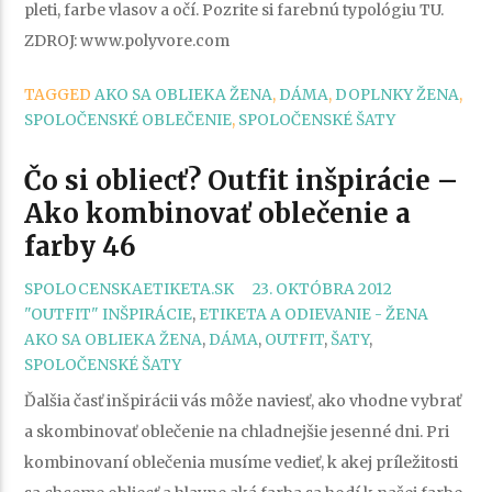
pleti, farbe vlasov a očí. Pozrite si farebnú typológiu TU.
ZDROJ: www.polyvore.com
TAGGED
AKO SA OBLIEKA ŽENA
,
DÁMA
,
DOPLNKY ŽENA
,
SPOLOČENSKÉ OBLEČENIE
,
SPOLOČENSKÉ ŠATY
Čo si obliecť? Outfit inšpirácie –
Ako kombinovať oblečenie a
farby 46
SPOLOCENSKAETIKETA.SK
23. OKTÓBRA 2012
CATEGORIES
TAGS
"OUTFIT" INŠPIRÁCIE
,
ETIKETA A ODIEVANIE - ŽENA
AKO SA OBLIEKA ŽENA
,
DÁMA
,
OUTFIT
,
ŠATY
,
SPOLOČENSKÉ ŠATY
Ďalšia časť inšpirácii vás môže naviesť, ako vhodne vybrať
a skombinovať oblečenie na chladnejšie jesenné dni. Pri
kombinovaní oblečenia musíme vedieť, k akej príležitosti