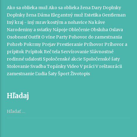
Ako sa oblieka muž
Ako sa oblieka žena
Dary
Doplnky
Doplnky žena
Dáma
Elegantný muž
Estetika
Gentleman
Iný kraj - iný mrav
kostým a nohavice
Na káve
Narodeniny a sviatky
Nápoje
Oblečenie
Obsluha
Oslava
Osobnosť
Outfit
O víne
Party
Pohovor do zamestnania
Pohreb
Pokrmy
Prejav
Prestieranie
Príhovor
Príhovor a
prípitok
Prípitok
Reč tela
Servírovanie
Slávnostné
rodinné udalosti
Spoločenské akcie
Spoločenské šaty
Stolovanie
Svadba
Topánky
Video
V práci
V reštaurácii
zamestnanie
Ľudia
Šaty
Šport
Životopis
Hľadaj
Hľadať: