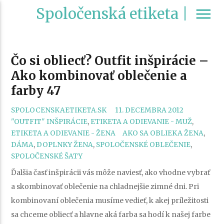
Spoločenská etiketa |
menu
Čo si obliecť? Outfit inšpirácie –
Ako kombinovať oblečenie a
farby 47
SPOLOCENSKAETIKETA.SK
11. DECEMBRA 2012
CATEGORIES
"OUTFIT" INŠPIRÁCIE
,
ETIKETA A ODIEVANIE - MUŽ
,
TAGS
ETIKETA A ODIEVANIE - ŽENA
AKO SA OBLIEKA ŽENA
,
DÁMA
,
DOPLNKY ŽENA
,
SPOLOČENSKÉ OBLEČENIE
,
SPOLOČENSKÉ ŠATY
Ďalšia časť inšpirácii vás môže naviesť, ako vhodne vybrať
a skombinovať oblečenie na chladnejšie zimné dni. Pri
kombinovaní oblečenia musíme vedieť, k akej príležitosti
sa chceme obliecť a hlavne aká farba sa hodí k našej farbe