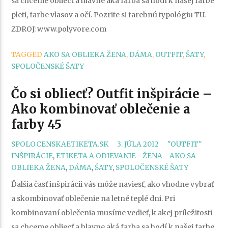
sa chceme obliecť a hlavne aká farba sa hodí k našej farbe
pleti, farbe vlasov a očí. Pozrite si farebnú typológiu TU.
ZDROJ: www.polyvore.com
TAGGED
AKO SA OBLIEKA ŽENA
,
DÁMA
,
OUTFIT
,
ŠATY
,
SPOLOČENSKÉ ŠATY
Čo si obliecť? Outfit inšpirácie –
Ako kombinovať oblečenie a
farby 45
CATEGORIES
SPOLOCENSKAETIKETA.SK
3. JÚLA 2012
"OUTFIT"
TAGS
INŠPIRÁCIE
,
ETIKETA A ODIEVANIE - ŽENA
AKO SA
OBLIEKA ŽENA
,
DÁMA
,
ŠATY
,
SPOLOČENSKÉ ŠATY
Ďalšia časť inšpirácii vás môže naviesť, ako vhodne vybrať
a skombinovať oblečenie na letné teplé dni. Pri
kombinovaní oblečenia musíme vedieť, k akej príležitosti
sa chceme obliecť a hlavne aká farba sa hodí k našej farbe