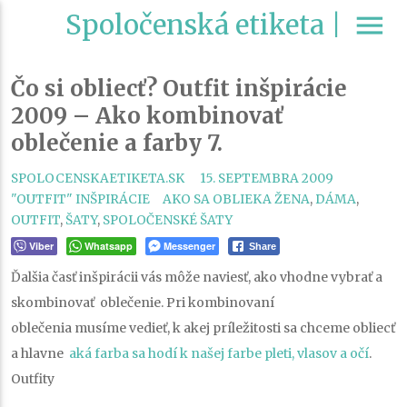
Spoločenská etiketa |
menu
Čo si obliecť? Outfit inšpirácie
2009 – Ako kombinovať
oblečenie a farby 7.
SPOLOCENSKAETIKETA.SK
15. SEPTEMBRA 2009
CATEGORIES
TAGS
"OUTFIT" INŠPIRÁCIE
AKO SA OBLIEKA ŽENA
,
DÁMA
,
OUTFIT
,
ŠATY
,
SPOLOČENSKÉ ŠATY
Viber
Whatsapp
Messenger
Share
Ďalšia časť inšpirácii vás môže naviesť, ako vhodne vybrať a
skombinovať oblečenie. Pri kombinovaní
oblečenia musíme vedieť, k akej príležitosti sa chceme obliecť
a hlavne
aká farba sa hodí k našej farbe pleti, vlasov a očí
.
Outfity