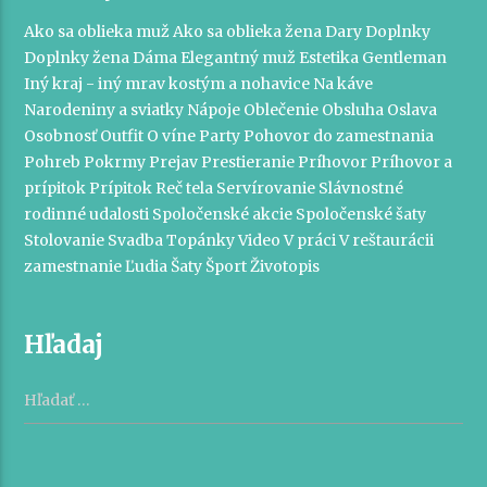
Ako sa oblieka muž
Ako sa oblieka žena
Dary
Doplnky
Doplnky žena
Dáma
Elegantný muž
Estetika
Gentleman
Iný kraj - iný mrav
kostým a nohavice
Na káve
Narodeniny a sviatky
Nápoje
Oblečenie
Obsluha
Oslava
Osobnosť
Outfit
O víne
Party
Pohovor do zamestnania
Pohreb
Pokrmy
Prejav
Prestieranie
Príhovor
Príhovor a
prípitok
Prípitok
Reč tela
Servírovanie
Slávnostné
rodinné udalosti
Spoločenské akcie
Spoločenské šaty
Stolovanie
Svadba
Topánky
Video
V práci
V reštaurácii
zamestnanie
Ľudia
Šaty
Šport
Životopis
Hľadaj
Hľadať: